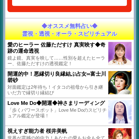
◆オススメ無料占い◆
霊視・透視・オーラ・スピリチュアル
愛のヒーラー 佐藤ただすけ 真実映す◆奇
跡の運命透視
鏡よ鏡、真実を映して……性別を超えたヒーラ
ー、佐藤ただすけの透視鑑定！
開運的中！悪縁切り良縁結ぶ占女∞富士川
碧砂
対面鑑定は2年待ち！イタコの祖母から引き継
いだ力で縁切り縁結び
Love Me Do◆開運◆神さまリーディング
「歩くパワースポット」Love Me Doのスピリチ
ュアル鑑定が登場！
視えすぎ能力者 桜井美帆
世界が震撼の的中力！あなたの愛もお金も全て