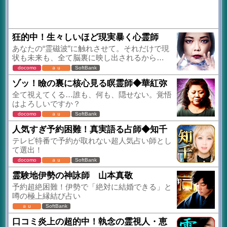
狂的中！生々しいほど現実暴く心霊師
あなたの“霊磁波”に触れさせて。それだけで現
状も未来も、全て脳裏に映し出されるから…
docomo
ａｕ
SoftBank
ゾッ！瞼の裏に核心見る瞑霊師◆華紅弥
全て視えてくる…誰も、何も、隠せない。覚悟
はよろしいですか？
docomo
ａｕ
SoftBank
人気すぎ予約困難！真実語る占師◆知千
テレビ特番で予約が取れない超人気占い師とし
て選出！
docomo
ａｕ
SoftBank
霊験地伊勢の神詠師 山本真敬
予約超絶困難！伊勢で「絶対に結婚できる」と
噂の極上縁結び占い
ａｕ
SoftBank
口コミ炎上の超的中！執念の霊視人・恵