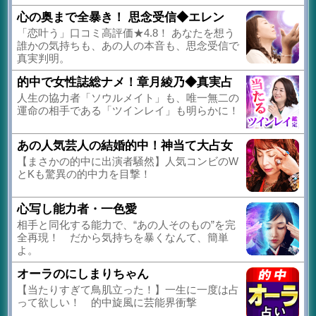
心の奥まで全暴き！ 思念受信◆エレン
「恋叶う」口コミ高評価★4.8！ あなたを想う
誰かの気持ちも、あの人の本音も、思念受信で
真実判明。
的中で女性誌総ナメ！章月綾乃◆真実占
人生の協力者「ソウルメイト」も、唯一無二の
運命の相手である「ツインレイ」も明らかに！
あの人気芸人の結婚的中！神当て大占女
【まさかの的中に出演者騒然】人気コンビのW
とKも驚異の的中力を目撃！
心写し能力者・一色愛
相手と同化する能力で、“あの人そのもの”を完
全再現！ だから気持ちを暴くなんて、簡単
よ。
オーラのにしまりちゃん
【当たりすぎて鳥肌立った！】一生に一度は占
って欲しい！ 的中旋風に芸能界衝撃