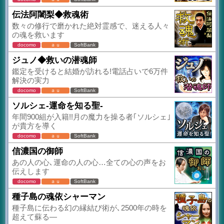
伝法阿闍梨◆救魂術
数々の修行で磨かれた絶対霊感で、迷える人々
の魂を救います
docomo
ａｕ
SoftBank
ジュノ◆救いの潜魂師
鑑定を受けると結婚が訪れる!電話占いで6万件
解決の実力
docomo
ａｕ
SoftBank
ソルシェ-運命を知る聖-
年間900組が入籍!!月の魔力を操る者｢ソルシェ｣
が貴方を導く
docomo
ａｕ
SoftBank
信濃国の御師
あの人の心､運命の人の心…全ての心の声をお
伝えします
docomo
ａｕ
SoftBank
種子島の魂依シャーマン
種子島に伝わる幻の縁結び術が､2500年の時を
超えて蘇る―