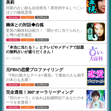
美莉
同業の占い師も自信喪失！異常的中＆しつこい
ほどの徹底霊視
docomo
ａｕ
SoftBank
幽体との対話◆白狐
驚異の幽体対話能力！「聞かずに当てられた」
と噂の超常鑑定
docomo
ａｕ
SoftBank
「本当に当たる！」とテレビやメディアで話題
の無料占いが盛りだくさん！
占い大百科
元FBIの恋愛プロファイリング
『FBIの膨大なデータ×透視』で運命の人も相手
の本心も丸裸！
docomo
ａｕ
SoftBank
完全透視！360°オーラリーディング
『羽のオーラ』があれば結婚間近!? あなたのオ
ーラを全透視！
docomo
ａｕ
SoftBank