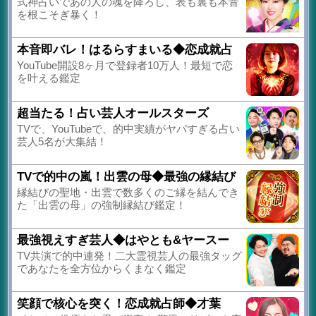
式神占いであの人の魂を降ろし、表も裏も本音
を根こそぎ暴く！
本音即バレ！はるらすまいる◆恋成就占
YouTube開設8ヶ月で登録者10万人！最短で恋
を叶える鑑定
超当たる！占い芸人オールスターズ
TVで、YouTubeで、的中実績がヤバすぎる占い
芸人5名が大集結！
TVで的中の嵐！出雲の母◆最強の縁結び
縁結びの聖地・出雲で数多くのご縁を結んでき
た「出雲の母」の強制縁結び鑑定！
最強視えすぎ芸人◆はやとも&ヤースー
TV共演で的中連発！二大霊視芸人の最強タッグ
であなたを全方位からくまなく鑑定
笑顔で核心を突く！恋成就占師◆才葉