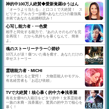
神的中100万人絶賛◆愛新覚羅ゆうはん
「オーラより当たる」と口コミで大絶賛！ ス
ピリチュアルカラー診断×あなただけの最強風
水術であなたも結婚秒読み！
心写し能力者・一色愛
相手と同化する能力で、“あの人そのもの”を完
全再現！ だから気持ちを暴くなんて、簡単
よ。
魂のストーリーテラー◇碧砂
10万人が涙！傷ついた魂を癒す、あなただけの
幸せストーリー
霊聴能力者・MICHI
マジで当たると驚愕！ 大物芸能人やモデル、
有名経営者も「お忍び依頼」
TVで大絶賛！核心暴く的中力◆浅香麗
有名女優Hの入籍日をピタリ的中！女系霊能者
一族の末裔・浅香麗が、驚異の的中力で核心を
暴く！