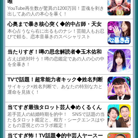
唯
YouTube再生数が驚異の1200万回！霊魂を剥き
出してあの人の本心を暴く！
心奥まで暴き核心突く◆的中占師・天女
本心占うなら右に出るものナシ！芸能人もお忍
びで頼る、恋本音暴きのスペシャリスト
当たりすぎ！噂の思念解読者◆玉木佑和
占えば絶対叶う！噂の恋鑑定であの人の心の中
を全暴き！
TVで話題！超常能力者キック◆姓名判断
サイキック×姓名判断で、あなたの特別な力と
運命を見抜く！
当てすぎ最強タロット芸人◆めくるくん
若手芸人の結婚時期を的中！ SNSで話題の当
たるタロット鑑定と、相方・シークエンスはや
ともの霊視とのコラボ鑑定！
当てすぎ怖！TV話題◆的中芸人ヤースー