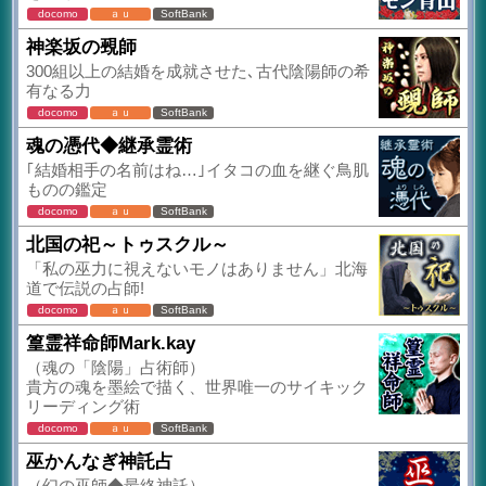
docomo
ａｕ
SoftBank
神楽坂の覡師
300組以上の結婚を成就させた､古代陰陽師の希
有なる力
docomo
ａｕ
SoftBank
魂の憑代◆継承霊術
｢結婚相手の名前はね…｣イタコの血を継ぐ鳥肌
ものの鑑定
docomo
ａｕ
SoftBank
北国の祀～トゥスクル～
「私の巫力に視えないモノはありません」北海
道で伝説の占師!
docomo
ａｕ
SoftBank
篁霊祥命師Mark.kay
（魂の「陰陽」占術師）
貴方の魂を墨絵で描く、世界唯一のサイキック
リーディング術
docomo
ａｕ
SoftBank
巫かんなぎ神託占
（幻の巫師◆最終神託）