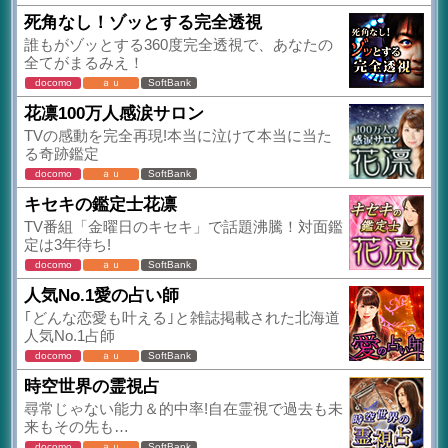
死角なし！ゾッとする完全透視
誰もがゾッとする360度完全透視で、あなたの
全てがまるみえ！
docomo
ａｕ
SoftBank
花凛100万人感涙サロン
TVの感動を完全再現!本当に泣けて本当に当た
る奇跡鑑定
docomo
ａｕ
SoftBank
キセキの鑑定士花凛
TV番組「金曜日のキセキ」で話題沸騰！対面鑑
定は3年待ち!
docomo
ａｕ
SoftBank
人気No.1愛の占い師
｢どんな恋愛も叶える｣と雑誌掲載された北海道
人気No.1占師
docomo
ａｕ
SoftBank
時空世界の霊視占
尋常じゃない能力＆的中率!自在霊視で過去も未
来もその先も…
docomo
ａｕ
SoftBank