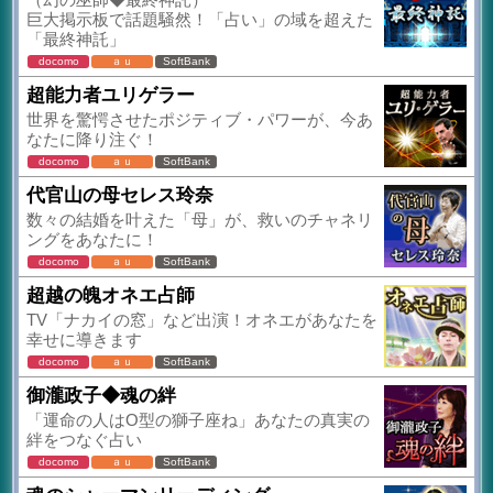
巨大掲示板で話題騒然！「占い」の域を超えた
「最終神託」
docomo
ａｕ
SoftBank
超能力者ユリゲラー
世界を驚愕させたポジティブ・パワーが、今あ
なたに降り注ぐ！
docomo
ａｕ
SoftBank
代官山の母セレス玲奈
数々の結婚を叶えた「母」が、救いのチャネリ
ングをあなたに！
docomo
ａｕ
SoftBank
超越の魄オネエ占師
TV「ナカイの窓」など出演！オネエがあなたを
幸せに導きます
docomo
ａｕ
SoftBank
御瀧政子◆魂の絆
「運命の人はO型の獅子座ね」あなたの真実の
絆をつなぐ占い
docomo
ａｕ
SoftBank