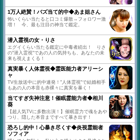
1万人絶賛！バズ当て的中◆あま姐さん
怖いくらい当たると口コミ爆散→フォロワー激
増！ 今、最も注目の神当て鑑定。
潜入霊視の女・りさ
エグイくらい当たる鑑定に中毒者続出！ りさ
の”潜入霊視”であの人の気持ちも、あなたの未
来も視えまくる！
真実暴く人体霊視◆霊医能力者アリーシ
ャ
TV生放送中に的中連発！”人体霊視”で結婚相手
もあの人の本音も赤裸々に真実を暴く！
当てすぎ失神注意！催眠霊能力者◆相川
葵
【超人気TVに多数出演！】催眠霊力で魂をあや
つり、隠した本音まですべて暴き出す！
恐ろし的中！心暴き尽くす◆炎視霊能者
ソフィア