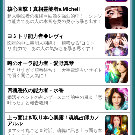
核心直撃！真相霊能者a.Michell
超大物役者の復縁⇒結婚を強烈的中！ シンソ
ウ能力であの人の本音を奥の奥から暴き出す！
ヨミトリ能力者◆レヴィ
図星的中に芸能人悶絶！ 類稀なる“ヨミト
リ”能力で、あの人の気持ちを暴き尽くす！
噂のオーラ能力者・愛野真琴
当たりすぎて順番待ち！ 大手電話占いサイト
で瞬く間に人気に！
四魂憑依の能力者・水香
婚活イベントの占いブースにて的中の嵐＆『恋
叶った』と報告殺到！
上っ面はぎ取り本心暴露！魂魄占師カノ
アルル
タマシイ丸ごと直対話、魂魄に訊き上っ面も本