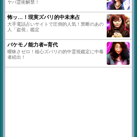
ヤバ霊術解禁！
怖ッ…！現実ズバリ的中未来占
大手電話占いサイトで圧倒的人気！禁断のあの
人「盗視」鑑定
バケモノ能力者∞育代
曖昧さゼロ！核心ズバリの的中霊視鑑定に中毒
者続出！