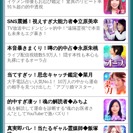
イケメン俳優もお忍び鑑定！ 驚異のリピート率
91％超の的中透視
SNS震撼！視えすぎ大能力者◆立原美幸
TV放送中にドンピシャ的中！“遠隔霊視”で本音
も未来もエグ暴き！
本音暴きまくり！噂の的中占◆永原朱桃
ライブ配信視聴数5.9万人！ 隠す本性も本心も
丸裸にするオーラ占
当てすぎッ！思念キャッチ鑑定◆菜月
大手電話占い人気No.1！ 10万人の中から運命
の相手を見つけ出した「アプリ婚マスター」
的中すぎ凄ッ！魂の解読者◆みちよ
魂を解読して運命を診断する“魂のお医者さ
ん”としてYouTubeで激バズり！
真実即バレ！当たるギャル霊媒師◆飯塚