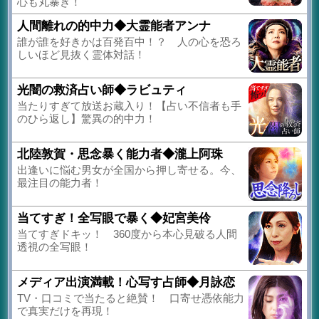
心も丸暴き！
人間離れの的中力◆大霊能者アンナ
誰が誰を好きかは百発百中！？ 人の心を恐ろ
しいほど見抜く霊体対話！
光闇の救済占い師◆ラビュティ
当たりすぎて放送お蔵入り！【占い不信者も手
のひら返し】驚異の的中力！
北陸敦賀・思念暴く能力者◆瀧上阿珠
出逢いに悩む男女が全国から押し寄せる。今、
最注目の能力者！
当てすぎ！全写眼で暴く◆妃宮美伶
当てすぎドキッ！ 360度から本心見破る人間
透視の全写眼！
メディア出演満載！心写す占師◆月詠恋
TV・口コミで当たると絶賛！ 口寄せ憑依能力
で真実だけを再現！