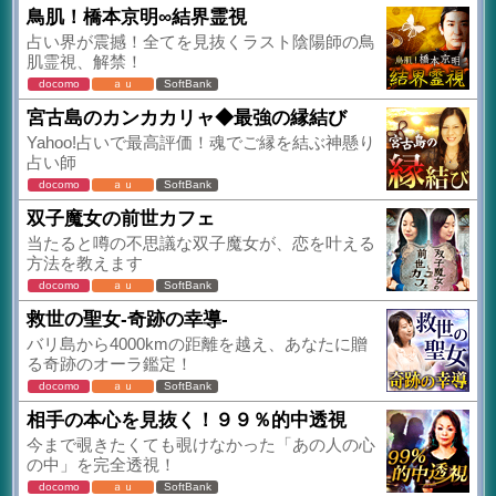
鳥肌！橋本京明∞結界霊視
占い界が震撼！全てを見抜くラスト陰陽師の鳥
肌霊視、解禁！
docomo
ａｕ
SoftBank
宮古島のカンカカリャ◆最強の縁結び
Yahoo!占いで最高評価！魂でご縁を結ぶ神懸り
占い師
docomo
ａｕ
SoftBank
双子魔女の前世カフェ
当たると噂の不思議な双子魔女が、恋を叶える
方法を教えます
docomo
ａｕ
SoftBank
救世の聖女-奇跡の幸導-
バリ島から4000kmの距離を越え、あなたに贈
る奇跡のオーラ鑑定！
docomo
ａｕ
SoftBank
相手の本心を見抜く！９９％的中透視
今まで覗きたくても覗けなかった「あの人の心
の中」を完全透視！
docomo
ａｕ
SoftBank