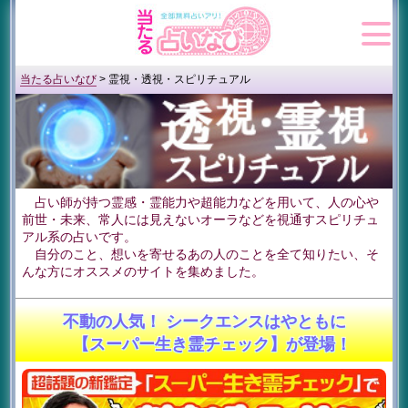
当たる占いなび
>
霊視・透視・スピリチュアル
占い師が持つ霊感・霊能力や超能力などを用いて、人の心や
前世・未来、常人には見えないオーラなどを視通すスピリチュ
アル系の占いです。
自分のこと、想いを寄せるあの人のことを全て知りたい、そ
んな方にオススメのサイトを集めました。
不動の人気！ シークエンスはやともに
【スーパー生き霊チェック】が登場！