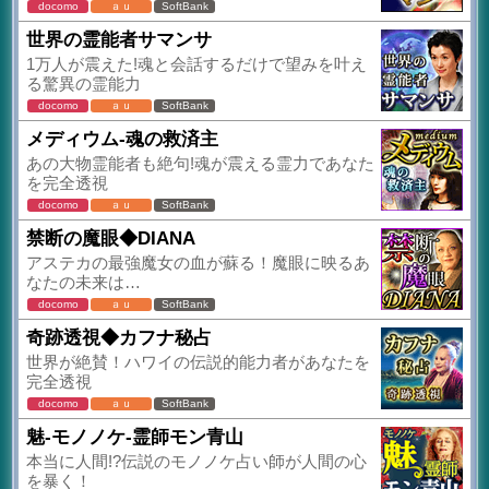
docomo
ａｕ
SoftBank
世界の霊能者サマンサ
1万人が震えた!魂と会話するだけで望みを叶え
る驚異の霊能力
docomo
ａｕ
SoftBank
メディウム-魂の救済主
あの大物霊能者も絶句!魂が震える霊力であなた
を完全透視
docomo
ａｕ
SoftBank
禁断の魔眼◆DIANA
アステカの最強魔女の血が蘇る！魔眼に映るあ
なたの未来は…
docomo
ａｕ
SoftBank
奇跡透視◆カフナ秘占
世界が絶賛！ハワイの伝説的能力者があなたを
完全透視
docomo
ａｕ
SoftBank
魅-モノノケ-霊師モン青山
本当に人間!?伝説のモノノケ占い師が人間の心
を暴く！