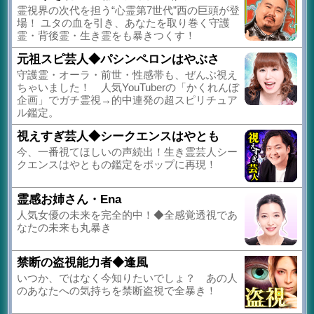
霊視界の次代を担う“心霊第7世代”西の巨頭が登
場！ ユタの血を引き、あなたを取り巻く守護
霊・背後霊・生き霊をも暴きつくす！
元祖スピ芸人◆パシンペロンはやぶさ
守護霊・オーラ・前世・性感帯も、ぜんぶ視え
ちゃいました！ 人気YouTuberの「かくれんぼ
企画」でガチ霊視→的中連発の超スピリチュア
ル鑑定。
視えすぎ芸人◆シークエンスはやとも
今、一番視てほしいの声続出！生き霊芸人シー
クエンスはやともの鑑定をポップに再現！
霊感お姉さん・Ena
人気女優の未来を完全的中！◆全感覚透視であ
なたの未来も丸暴き
禁断の盗視能力者◆逢風
いつか、ではなく今知りたいでしょ？ あの人
のあなたへの気持ちを禁断盗視で全暴き！