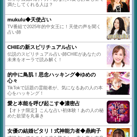
満たしてくれる人は？
mukulu◆天使占い
TV番組で2025年的中女王に！天使の声を聞く
占い師
CHIEの新スピリチュアル占い
伝説のスピリチュアル占い師CHIEがあなたの
未来をオーラで読み解く！
的中に鳥肌！思念ハッキング◆ゆめの
心々
TikTokで話題の霊能者が、気になるあの人の本
心をハッキング！
愛と本能を呼び起こす◆濃密占
【オトナ限定】こんな占い初体験！あの人の秘
めた欲望を丸暴き
女優の結婚ピタリ！式神能力者◆鼎絢子