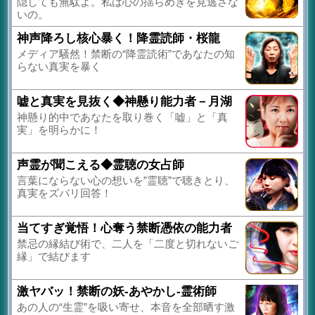
隠しても無駄よ。私は心の揺らめきを見逃さな
いの。
神声降ろし核心暴く！降霊読師・桜龍
メディア騒然！禁断の“降霊読術”であなたの知
らない真実を暴く
嘘と真実を見抜く◆神懸り能力者－月湖
神懸り的中であなたを取り巻く「嘘」と「真
実」を明らかに！
声霊が聞こえる◆霊聴の女占師
言葉にならない心の想いを”霊聴”で聴きとり、
真実をズバリ回答！
当てすぎ覚悟！心奪う禁断憑依の能力者
禁忌の縁結び術で、二人を「二度と切れないご
縁」で結びます
激ヤバッ！禁断の妖-あやかし-霊術師
あの人の“生霊”を吸い寄せ、本音を全部晒す激