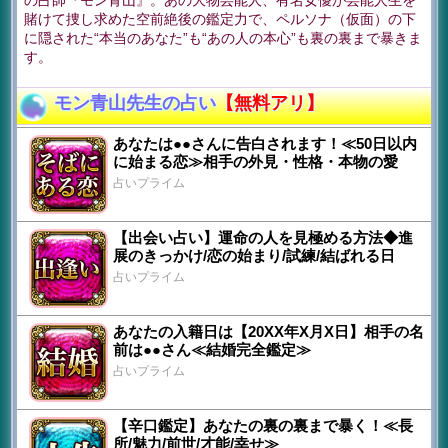
の占師『モン青山』。あの大物芸能人、有名女優が芸能人生を
賭けて捜し求めた空前絶後の鑑定力で、ペルソナ（仮面）の下
に隠された“本当のあなた”も“あの人の本心”も裏の裏まで暴きま
す。
モン青山先生の占い
【無料アリ】
あなたは●●さんに告白されます！≪50日以内
に始まる恋≫相手の外見・性格・本物の愛
占いプライム
【出会い占い】運命の人を見極める方法◆進
展のきっかけ/恋の始まり/試練/結ばれる日
占いプライム
あなたの入籍日は【20XX年X月X日】相手の名
前は●●さん≪結婚完全鑑定≫
占いプライム
【辛口鑑定】あなたの裏の裏まで暴く！≪長
所/魅力/前世/才能/幸せ≫