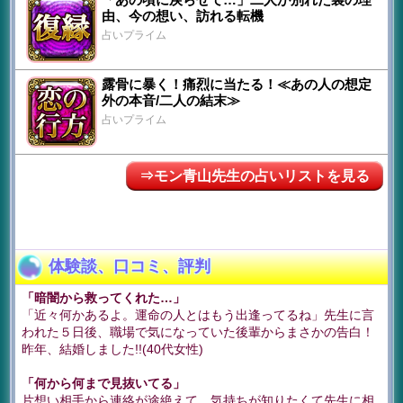
由、今の想い、訪れる転機
占いプライム
露骨に暴く！痛烈に当たる！≪あの人の想定
外の本音/二人の結末≫
占いプライム
⇒モン青山先生の占いリストを見る
体験談、口コミ、評判
「暗闇から救ってくれた…」
「近々何かあるよ。運命の人とはもう出逢ってるね」先生に言
われた５日後、職場で気になっていた後輩からまさかの告白！
昨年、結婚しました!!(40代女性)
「何から何まで見抜いてる」
片想い相手から連絡が途絶えて、気持ちが知りたくて先生に相