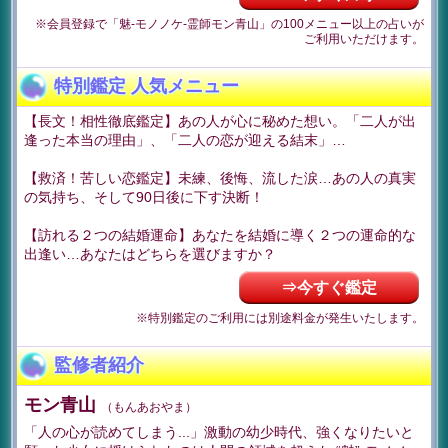
※会員登録で「魅-モノノケ-霊師モン青山」の100メニュー以上の占いが
ご利用いただけます。
特別鑑定 人気メニュー
【長文！相性徹底鑑定】あの人が心に秘めた想い。「二人が出
逢った本当の理由」、「二人の恋が迎える結末」…
【救済！苦しい恋鑑定】未練、後悔、流した涙…あの人の真実
の気持ち、そして90日後に下す決断！
【訪れる２つの結婚運命】あなたを結婚に導く２つの運命的な
出逢い…あなたはどちらを選びますか？
⇒今すぐ鑑定
※特別鑑定のご利用には別途料金が発生いたします。
監修者紹介
モン青山
（もんあおやま）
「人の心が読めてしまう...」激動の幼少時代、強くなりたいと