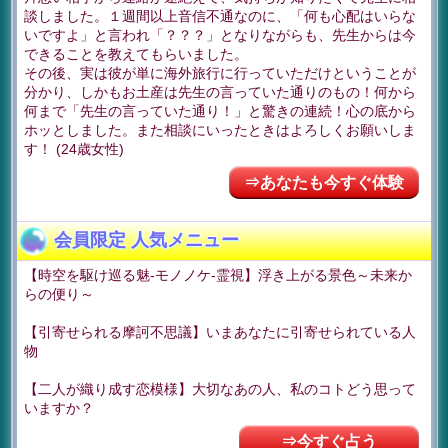
談しました。１週間以上音信不通なのに、「何も心配はいらな
いですよ」と言われ「？？？」となりながらも、先生からは今
できることを教えてもらいました。
その後、実は彼が単に海外旅行に行っていただけということが
分かり、しかもお土産は先生の言っていた通りのもの！何から
何まで「先生の言っていた通り！」と驚きの連続！心の底から
ホッとしました。また相談にいったときはよろしくお願いしま
す！ (24歳女性)
⇒あなたも今すぐ体験
会員限定 人気メニュー
【時空を駆け巡る魅-モノノケ-霊視】浮き上がる景色～未来か
らの便り～
【引寄せられる摩訶不思議】いまあなたに引寄せられている人
物
【二人が織り成す恋模様】大切なあの人、私のコトどう思って
いますか？
⇒今すぐ占う