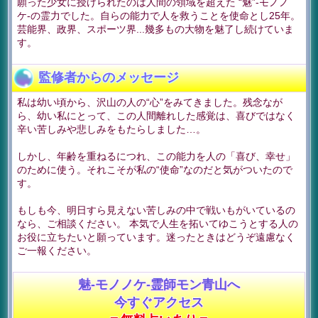
願った少女に授けられたのは人間の領域を超えた “魅”-モノノ
ケ-の霊力でした。自らの能力で人を救うことを使命とし25年。
芸能界、政界、スポーツ界...幾多もの大物を魅了し続けていま
す。
監修者からのメッセージ
私は幼い頃から、沢山の人の“心”をみてきました。残念なが
ら、幼い私にとって、この人間離れした感覚は、喜びではなく
辛い苦しみや悲しみをもたらしました…。
しかし、年齢を重ねるにつれ、この能力を人の「喜び、幸せ」
のために使う。それこそが私の“使命”なのだと気がついたので
す。
もしも今、明日すら見えない苦しみの中で戦いもがいているの
なら、ご相談ください。 本気で人生を拓いてゆこうとする人の
お役に立ちたいと願っています。迷ったときはどうぞ遠慮なく
ご一報ください。
魅-モノノケ-霊師モン青山へ
今すぐアクセス