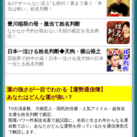
あの“すべらない芸人”も絶叫！裏まで暴く「本
当は怖い」姓名判断！
豊川稲荷の母・激当て姓名判断
なかなか予約が取れない天胡の鑑定を完全再
現！
日本一泣ける姓名判断◆天狗・横山裕之
芸能界で的中の嵐！日本一泣ける漫才師の日本
一当たる姓名判断
運の強さが一目でわかる【運勢通信簿】
あなたはどんな運が強い？
TV出演多数、大物芸人・国民的俳優・人気アイドル・超有名
女優を姓名判断で鑑定。
開運パワー炸裂改名案で超話題に。名前と生まれ年からなる運
命数で占い、あなたがどんな運勢を持っているかを通信簿形式
で解説します。