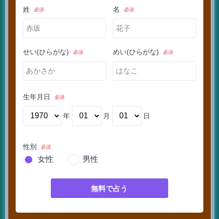
姓
名
必須
必須
せい(ひらがな)
めい(ひらがな)
必須
必須
生年月日
必須
年
月
日
性別
必須
女性
男性
無料で占う