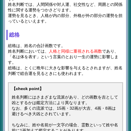
姓名判断では、人間関係や対人運、社交性など、周囲との関係
性に関する運勢をつかさどります。
運勢を見るとき、人格が内の部分、外格が外の部分の運勢を担
っているといえます。
総格
総格は、姓名の合計画数です。
姓名判断においては、
人格と同様に重視される画数
であり、
「名は体を表す」という言葉のとおり一生の運勢に影響しま
す。
総格は、とくに晩年に大きな影響を与えるとされますが、姓名
判断で総合運を見るときにも使われます。
【check point】
姓名判断にはさまざまな流派があり、どの画数を吉として
凶とするかは鑑定方法により異なります。
なお、多くの流派では、15画・32画が大吉、4画・8画は
避けるべき大凶とされています。
ちなみに、姓や名前が一文字の場合、霊数といって姓や名
前に1画加えて鑑定することがあります。