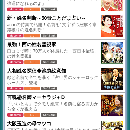
強運になれるのよ」
docomo
ａｕ
SoftBank
新・姓名判断～50音ことだま占い～
ananの特集で話題！名前を1文字ずつ紐解く常
識破りの姓名判断！
docomo
ａｕ
SoftBank
最強！西の姓名霊視家
口コミで噂！70万人が体感した「西日本最強」
の姓名霊視!!
docomo
ａｕ
SoftBank
人相姓名探偵◆池袋絵意知
顔と名前で全てを暴く「占い界のシャーロック
ホームズ」登場!
docomo
ａｕ
SoftBank
言魂憑名師マーヤラジャD
「いいとも」でタモリ絶賛！名前に宿る霊力か
ら全てが視える!
docomo
ａｕ
SoftBank
大阪玉造の母マツコ