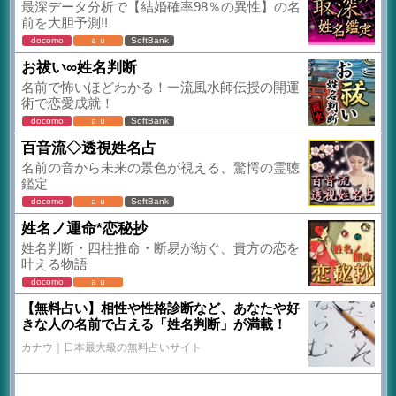
最深データ分析で【結婚確率98％の異性】の名
前を大胆予測!!
docomo
ａｕ
SoftBank
お祓い∞姓名判断
名前で怖いほどわかる！一流風水師伝授の開運
術で恋愛成就！
docomo
ａｕ
SoftBank
百音流◇透視姓名占
名前の音から未来の景色が視える、驚愕の霊聴
鑑定
docomo
ａｕ
SoftBank
姓名ノ運命*恋秘抄
姓名判断・四柱推命・断易が紡ぐ、貴方の恋を
叶える物語
docomo
ａｕ
【無料占い】相性や性格診断など、あなたや好
きな人の名前で占える「姓名判断」が満載！
カナウ｜日本最大級の無料占いサイト