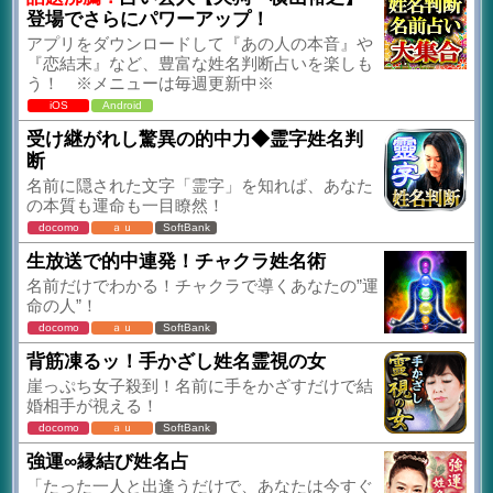
登場でさらにパワーアップ！
アプリをダウンロードして『あの人の本音』や
『恋結末』など、豊富な姓名判断占いを楽しも
う！ ※メニューは毎週更新中※
iOS
Android
受け継がれし驚異の的中力◆霊字姓名判
断
名前に隠された文字「霊字」を知れば、あなた
の本質も運命も一目瞭然！
docomo
ａｕ
SoftBank
生放送で的中連発！チャクラ姓名術
名前だけでわかる！チャクラで導くあなたの”運
命の人”！
docomo
ａｕ
SoftBank
背筋凍るッ！手かざし姓名霊視の女
崖っぷち女子殺到！名前に手をかざすだけで結
婚相手が視える！
docomo
ａｕ
SoftBank
強運∞縁結び姓名占
「たった一人と出逢うだけで、あなたは今すぐ