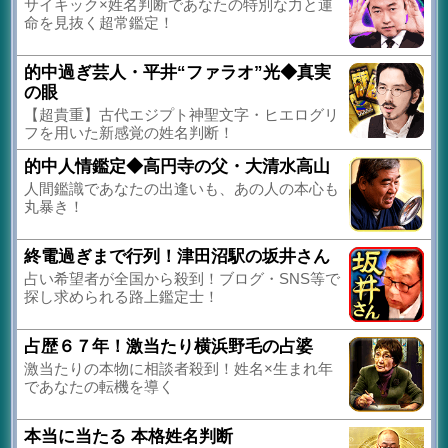
サイキック×姓名判断であなたの特別な力と運
命を見抜く超常鑑定！
的中過ぎ芸人・平井“ファラオ”光◆真実
の眼
【超貴重】古代エジプト神聖文字・ヒエログリ
フを用いた新感覚の姓名判断！
的中人情鑑定◆高円寺の父・大清水高山
人間鑑識であなたの出逢いも、あの人の本心も
丸暴き！
終電過ぎまで行列！津田沼駅の坂井さん
占い希望者が全国から殺到！ブログ・SNS等で
探し求められる路上鑑定士！
占歴６７年！激当たり横浜野毛の占婆
激当たりの本物に相談者殺到！姓名×生まれ年
であなたの転機を導く
本当に当たる 本格姓名判断