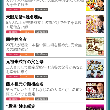
3万8千人を結婚へ導いた!大阪の母があなたの悩
みを全て解決
docomo
ａｕ
SoftBank
天眼尼僧∞姓名魂結
5万人以上が交際成立！名前だけで全てを見抜
く尼僧占い師
docomo
ａｕ
SoftBank
四柱姓名占
20万人が感泣！本格中国占術を極めた､完全無
欠の結婚鑑定
docomo
ａｕ
SoftBank
元祖◆渋谷の父と母
二人合わせて鑑定歴85年！渋谷の父母があなた
を幸せに導く
docomo
ａｕ
SoftBank
藤木相元◇顔相姓名
笑っていいともでおなじみの大御所が、名前と
顔でズバッと鑑定！
docomo
ａｕ
SoftBank
“最深”姓名鑑定