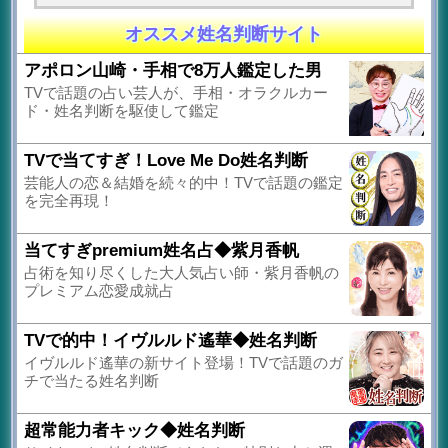
オススメ姓名判断サイト
アポロン山崎・手相で8万人鑑定した男
TVで話題の占い芸人が、手相・オラクルカー
ド・姓名判断を駆使して鑑定
TVで当てすぎ！Love Me Do姓名判断
芸能人の恋＆結婚を続々的中！TVで話題の鑑定
を完全再現！
当てすぎpremium姓名占◆紫月香帆
占術を知り尽くした大人気占い師・紫月香帆の
プレミアム恋愛成就占
TVで的中！イヴルルド遙華◆姓名判断
イヴルルド遙華の新サイト登場！TVで話題のガ
チで当たる姓名判断
超常能力者キック◆姓名判断