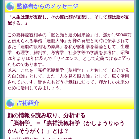
監修者からのメッセージ
「人生は運が支配し、その運は顔が支配し、そして顔は脳が支
配する。」
この嘉祥流観相学の「脳と顔と運の因果論」は、遥か1,600年前
と伝えられる学僧「達磨大師」が禅の発想と同時に伝承されて
きた「達磨の観相術の原典」を私が脳相学を基論として、生理
学、心理学、解剖学、考古学、社会学等の学説を参考に、昭和
20年より10年に及んで「サイエンス」として定義づけるに至っ
たものであります。
以来、これを「嘉祥流観相学（脳相学）」と称して「自分で見
る自分論」として、また「人を見る眼力論」として、広く活用
されています。皆さんもどうぞ気軽に知って、輝かしい未来の
ために活用してみましょう。
占術紹介
顔の情報を読み取り、分析する
「脳相学」＝「嘉祥流観相学（かしょうりゅう
かんそうがく）」とは？