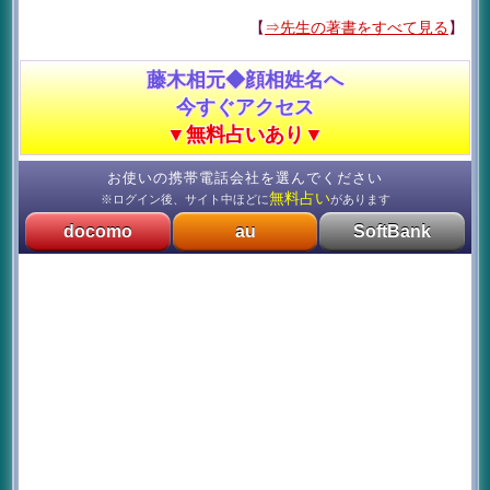
【
⇒先生の著書をすべて見る
】
藤木相元◆顔相姓名へ
今すぐアクセス
▼無料占いあり▼
お使いの携帯電話会社を選んでください
無料占い
※ログイン後、サイト中ほどに
があります
docomo
au
SoftBank