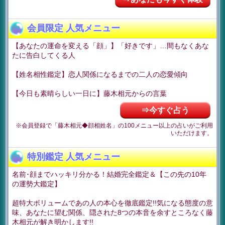
会員限定 人気メニュー
【あなたの運命を変える「顔」】「好きです」…間もなくあな
たに告白してくる人
【姓名相性鑑定】恋人関係になるまでの二人の恋愛傾向
【今日も素晴らしい一日に】藤木相元からの言葉
⇒今すぐ占う
※会員登録で「藤木相元◆顔相姓名」の100メニュー以上の占いがご利用
いただけます。
特別鑑定 人気メニュー
名前･顔までハッキリ分かる！結婚完全鑑定＆【この先の10年
の運勢大鑑定】
超特大ボリュームであの人の本心を徹底鑑定!!気になる態度の意
味、あなたに望む関係、隠された8つの本音を余すところなく藤
木相元が解き明かします!!