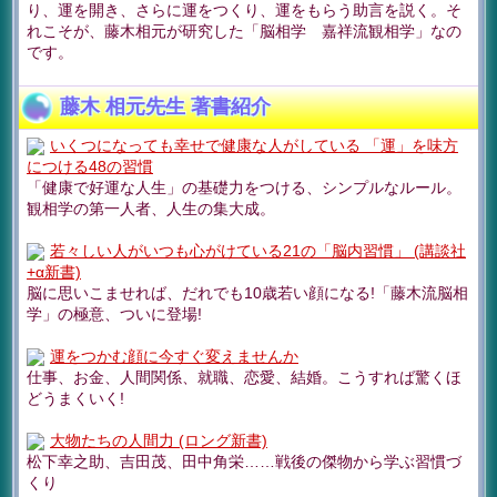
り、運を開き、さらに運をつくり、運をもらう助言を説く。そ
れこそが、藤木相元が研究した「脳相学 嘉祥流観相学」なの
です。
藤木 相元先生 著書紹介
いくつになっても幸せで健康な人がしている 「運」を味方
につける48の習慣
「健康で好運な人生」の基礎力をつける、シンプルなルール。
観相学の第一人者、人生の集大成。
若々しい人がいつも心がけている21の「脳内習慣」 (講談社
+α新書)
脳に思いこませれば、だれでも10歳若い顔になる!「藤木流脳相
学」の極意、ついに登場!
運をつかむ顔に今すぐ変えませんか
仕事、お金、人間関係、就職、恋愛、結婚。こうすれば驚くほ
どうまくいく!
大物たちの人間力 (ロング新書)
松下幸之助、吉田茂、田中角栄……戦後の傑物から学ぶ習慣づ
くり