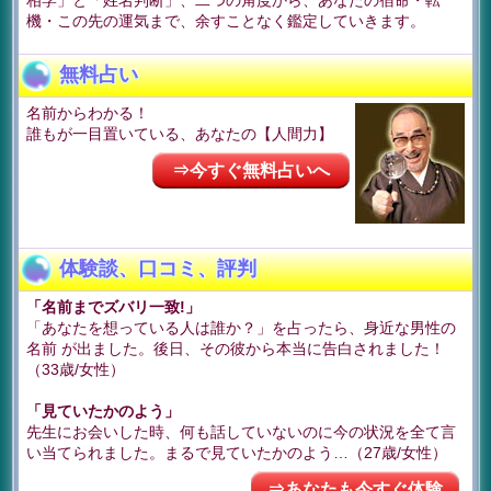
相学」と「姓名判断」、二つの角度から、あなたの宿命・転
機・この先の運気まで、余すことなく鑑定していきます。
無料占い
名前からわかる！
誰もが一目置いている、あなたの【人間力】
⇒今すぐ無料占いへ
体験談、口コミ、評判
「名前までズバリ一致!」
「あなたを想っている人は誰か？」を占ったら、身近な男性の
名前 が出ました。後日、その彼から本当に告白されました！
（33歳/女性）
「見ていたかのよう」
先生にお会いした時、何も話していないのに今の状況を全て言
い当てられました。まるで見ていたかのよう…（27歳/女性）
⇒あなたも今すぐ体験