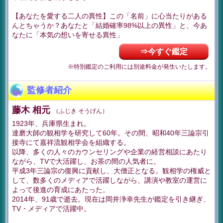
【あなたを愛する二人の異性】この「名前」に心当たりがある
んとちゃうか？あなたと「結婚確率98%以上の異性」と、今あ
なたに「本気の想いを寄せる異性」
⇒今すぐ鑑定
※特別鑑定のご利用には別途料金が発生いたします。
監修者紹介
藤木 相元
（ふじき そうげん）
1923年、兵庫県生まれ。
達磨大師の観相学を研究して60年。その間、昭和40年三論宗引
接寺にて嘉祥流観相学会を組織する。
以降、多くの人々のカウンセリングや企業の経営相談にあたり
ながら、TVで大活躍し、お茶の間の人気者に。
平成3年三論宗の復興に貢献し、大僧正となる。観相学の権威と
して、数多くのメディアで活躍しながら、講演や教室の運営に
よって後進の育成にあたった。
2014年、91歳で逝去。現在は岡井浄幸先生が鑑定を引き継ぎ、
TV・メディアで活躍中。