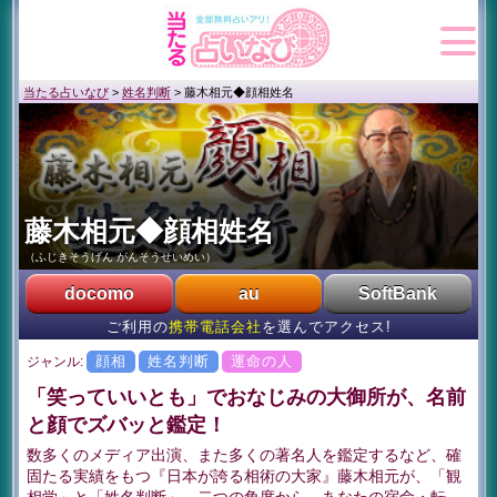
当たる占いなび
>
姓名判断
>
藤木相元◆顔相姓名
藤木相元◆顔相姓名
（ふじきそうげん がんそうせいめい）
docomo
au
SoftBank
ご利用の
携帯電話会社
を選んでアクセス!
顔相
姓名判断
運命の人
ジャンル:
「笑っていいとも」でおなじみの大御所が、名前
と顔でズバッと鑑定！
数多くのメディア出演、また多くの著名人を鑑定するなど、確
固たる実績をもつ『日本が誇る相術の大家』藤木相元が、「観