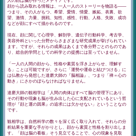
人の顔は脳が作ったメディアです。
顔から読み取れる情報は、一人一人のストーリーを物語る――
つまり、その人がもつ、希望、愛情、情愛、嫉妬、表裏、欲
望、激情、力量、挑戦、知性、感性、行動、人格、失敗、成功
などが顔にすべて描かれるのです。
現在、顔に関して心理学、解剖学、遺伝子行動科学、考古学、
美容外科といった分野からさまざまな研究成果が挙げられてい
ます。ですが、それらの成果はあくまで各分野ごとのものであ
り、総合的学問としての科学との提携には至っていません。
「一人の人間の顔から、性格や素質を浮き上がらせ、理解す
る」ことは可能ですが、さらに「運勢や運命と結びつける」に
は仏教から発想した達磨大師の『脳相論』、つまり「禅＝心の
動き」にさかのぼらなければなりません。
達磨大師の観相学は「人間の肉体はすべて脳の管理下にあり、
その行動や現象も脳が生み出した心に支配されているという哲
理が『顔と運の因果』の追求には欠かせない」ということなの
です。
観相学は、自然科学の数々を深く広く取り入れて、それらの分
析結果を重要な手がかりとし、顔から素質と性格を割り出しま
す。「顔は脳の看板」そう見立てることで、心の現象を見取