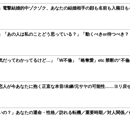
」電撃結婚的中ゾクゾク、あなたの結婚相手の顔も名前も入籍日も
「あの人は私のことどう思っている？」「動くべきor待つべき？ 
だってわかってるけど…」「W不倫」「略奪愛」etc 禁断の“不倫
人が今あなたに抱く正直な本音/未練/元サヤの可能性……ヨリ戻せ
いの？」あなたの運命・性格／訪れる転機／重要時期／対人関係／