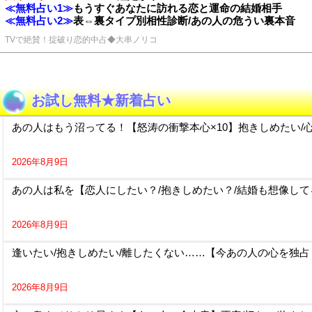
≪無料占い1≫
もうすぐあなたに訪れる恋と運命の結婚相手
≪無料占い2≫
表⇔裏タイプ別相性診断/あの人の危うい裏本音
TVで絶賛！掟破り恋的中占◆大串ノリコ
お試し無料★新着占い