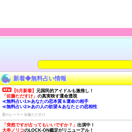
新着◆無料占い情報
【5月新着】
元国民的アイドルも激推し！
「佐藤ただすけ」
の真実映す運命透視
≪無料占い1≫あなたの恋本質＆運命の相手
≪無料占い2≫あの人の欲望＆あなたとの恋相性
愛のヒーラー 佐藤ただすけ
「突然ですが占ってもいいですか？」
出演中！
大串ノリコ
のLOCK-ON鑑定がリニューアル！