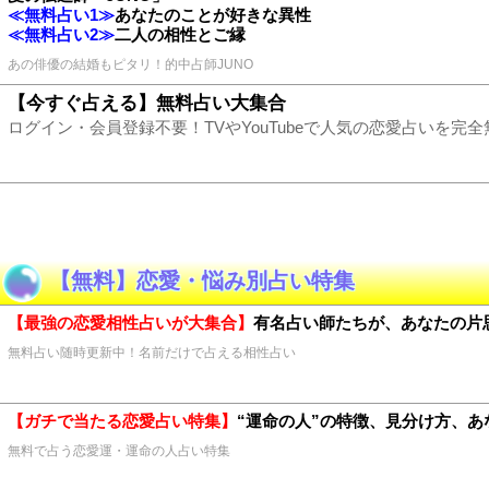
≪無料占い1≫
あなたのことが好きな異性
≪無料占い2≫
二人の相性とご縁
あの俳優の結婚もピタリ！的中占師JUNO
【今すぐ占える】無料占い大集合
ログイン・会員登録不要！TVやYouTubeで人気の恋愛占いを完
【無料】恋愛・悩み別占い特集
【最強の恋愛相性占いが大集合】
有名占い師たちが、あなたの片
無料占い随時更新中！名前だけで占える相性占い
【ガチで当たる恋愛占い特集】
“運命の人”の特徴、見分け方、
無料で占う恋愛運・運命の人占い特集