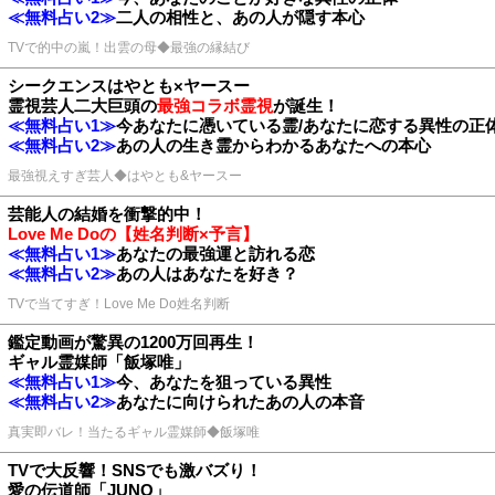
≪無料占い2≫
二人の相性と、あの人が隠す本心
TVで的中の嵐！出雲の母◆最強の縁結び
シークエンスはやとも×ヤースー
霊視芸人二大巨頭の
最強コラボ霊視
が誕生！
≪無料占い1≫
今あなたに憑いている霊/あなたに恋する異性の正
≪無料占い2≫
あの人の生き霊からわかるあなたへの本心
最強視えすぎ芸人◆はやとも&ヤースー
芸能人の結婚を衝撃的中！
Love Me Doの【姓名判断×予言】
≪無料占い1≫
あなたの最強運と訪れる恋
≪無料占い2≫
あの人はあなたを好き？
TVで当てすぎ！Love Me Do姓名判断
鑑定動画が驚異の1200万回再生！
ギャル霊媒師「飯塚唯」
≪無料占い1≫
今、あなたを狙っている異性
≪無料占い2≫
あなたに向けられたあの人の本音
真実即バレ！当たるギャル霊媒師◆飯塚唯
TVで大反響！SNSでも激バズり！
愛の伝道師「JUNO」