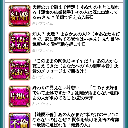
天使の力で顔まで特定！ あなたのもとに現れ
る【運命の結婚相手】その人は既に出逢って
る●●さん!? 笑顔で迎える入籍日
占いプライム
知人？ 友達？ まさかあの人!?【今あなたを好
きで、恋に落ちてる異性は●●さん】見た目/本
気度/抱く愛/行動を起こす日
占いプライム
『このままの関係じゃイヤだ！』あの人から
聴こえてきた【あなたへの10の衝撃本音】決
意のメッセージまで筒抜け！
占いプライム
終わりの見えない片想い……「このまま好き
でいて正解ですか？」距離が縮まらない理由/
あの人が求めてること/恋の未来
占いプライム
【純愛不倫】あの人がまだ“私だけのモノ”に
ならないのはなぜ？ 関係を続ける覚悟の有無
⇒最後に選ばれる「最愛の人」