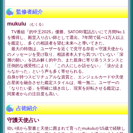
監修者紹介
mukulu
（むくる）
TV番組『的中王2025』優勝。SATORI電話占いにて月間No.1
を獲得し、殿堂入り占い師として選出。7年間で延べ1万人以上
を鑑定し、多くの相談者を望む未来へと導いてきた。
最大の特徴は、ユーザーを近くで見守る存在＝守護天使から
のメッセージを受け取り、相談者本人すら気づいていない「深
層の願い」を読み解く的中力。また親身に寄り添うスタンスと
圧倒的な感受性により、「この人にしか話せない」「涙が止ま
らなかった」という声も多く寄せられる。
自身が持つスピリチュアルな資質と、エンジェルカードや天使
占星術を融合させた鑑定スタイルは、唯一無二。ユーザーの
「なりたい姿」を明確に描き出し、現実を好転させる鑑定は、
同業者からの注目度も高い。
占術紹介
守護天使占い
幼い頃から聖書と天使に囲まれて育ったmukuluが15歳で経験し