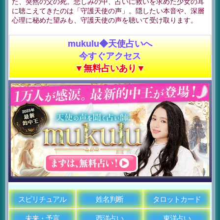
た、突然の父の死。悲しみの中、占いに救いを求めた少女の耳
に聴こえてきたのは「守護天使の声」。隠したい本音や、深層
心理に秘めた望みも、守護天使の声を聴いて受け取ります。
mukulu◆天使占いへ
今すぐアクセス
▼無料占いあり▼
スピリチュアル
姓名判断
タロットカード
未来・予言
西洋占い
東洋占い