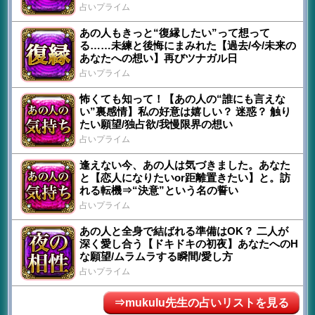
占いプライム
あの人もきっと“復縁したい”って想って
る……未練と後悔にまみれた【過去/今/未来の
あなたへの想い】再びツナガル日
占いプライム
怖くても知って！【あの人の“誰にも言えな
い”裏感情】私の好意は嬉しい？ 迷惑？ 触り
たい願望/独占欲/我慢限界の想い
占いプライム
逢えない今、あの人は気づきました。あなた
と【恋人になりたいor距離置きたい】と。訪
れる転機⇒“決意”という名の誓い
占いプライム
あの人と全身で結ばれる準備はOK？ 二人が
深く愛し合う【ドキドキの初夜】あなたへのH
な願望/ムラムラする瞬間/愛し方
占いプライム
⇒mukulu先生の占いリストを見る