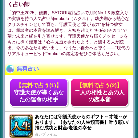
く占い師
「的中王2025」優勝、SATORI電話占いで月間No.1＆殿堂入り
の実績を持つ人気占い師mukulu（ムクル）。幼少期から熱心な
クリスチャンとして育ち、守護天使と“繋がる力”を持つ彼女
は、相談者の本音を読み解き、人知を超えた“神秘のチカラ”で
望む未来と縁を引き寄せます。守護天使から届くメッセージを
もとに導く鑑定は「心を見透かされたよう」と涙する人が続
出。今のあなたを救い出し、なりたい自分へと導く――“現代の
リアルキューピッド”mukuluの鑑定をぜひご体感ください。
無料占い
【無料で占う(1)】
【無料で占う(2)】
守護天使が導くあな
二人の相性とあの人
たの運命の相手
の恋本音
あなたには守護天使からのギフト～才能～が
あります。【あなたの人生預言書】叶う願い/
掴む成功と財産/老後の幸せ
占いプライム