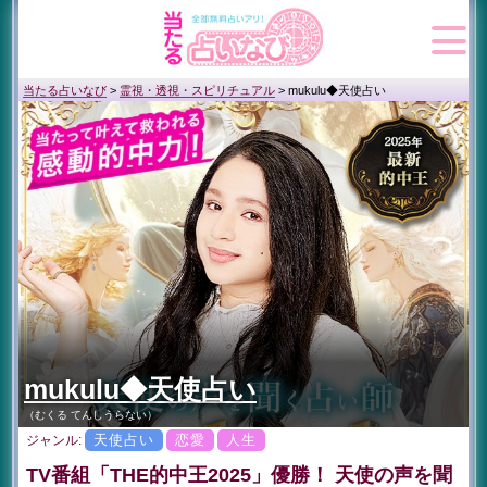
当たる占いなび
>
霊視・透視・スピリチュアル
>
mukulu◆天使占い
mukulu◆天使占い
（むくる てんしうらない）
天使占い
恋愛
人生
ジャンル:
TV番組「THE的中王2025」優勝！ 天使の声を聞