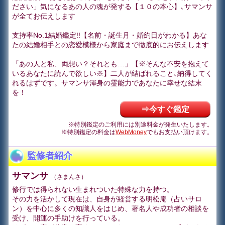
ださい」気になるあの人の魂が発する【１０の本心】､サマンサ
が全てお伝えします
支持率No.1結婚鑑定!!【名前・誕生月・婚約日がわかる】あな
たの結婚相手との恋愛模様から家庭まで徹底的にお伝えします
「あの人と私、両想い？それとも…」【※そんな不安を抱えて
いるあなたに読んで欲しい※】二人が結ばれること､納得してく
れるはずです。サマンサ渾身の霊能力であなたに幸せな結末
を！
⇒今すぐ鑑定
※特別鑑定のご利用には別途料金が発生いたします。
※特別鑑定の料金は
WebMoney
でもお支払い頂けます。
監修者紹介
サマンサ
（さまんさ）
修行では得られない生まれついた特殊な力を持つ。
その力を活かして現在は、自身が経営する明松庵（占いサロ
ン）を中心に多くの知識人をはじめ、著名人や成功者の相談を
受け、開運の手助けを行っている。