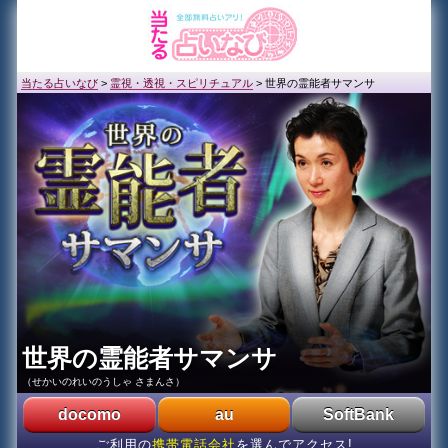
当たる占いなび
>
霊視・透視・スピリチュアル
>
世界の霊能者サマンサ
世界の霊能者サマンサ
（せかいのれいのうしゃ さまんさ）
docomo
au
SoftBank
ご利用の
携帯電話会社
を選んでアクセス!