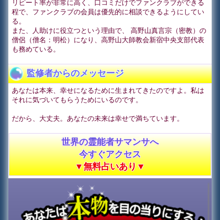
リピート率が非常に高く、口コミだけでファンクラブができる
程で、ファンクラブの会員は優先的に相談できるようにしてい
る。
また、人助けに役立つという理由で、 高野山真言宗（密教）の
僧侶（僧名：明松）になり、高野山大師教会新宿中央支部代表
も務めている。
監修者からのメッセージ
あなたは本来、幸せになるために生まれてきたのですよ。私は
それに気づいてもらうためにいるのです。
だから、大丈夫。あなたの未来は幸せで満ちています。
世界の霊能者サマンサへ
今すぐアクセス
▼無料占いあり▼