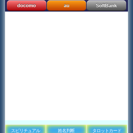
docomo
au
SoftBank
スピリチュアル
姓名判断
タロットカード