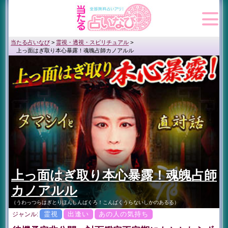
当たる占いなび
>
霊視・透視・スピリチュアル
>
上っ面はぎ取り本心暴露！魂魄占師カノアルル
上っ面はぎ取り本心暴露！魂魄占師
カノアルル
（うわっつらはぎとりほんしんばくろ！こんぱくうらないしかのあるる）
霊視
出逢い
あの人の気持ち
ジャンル: