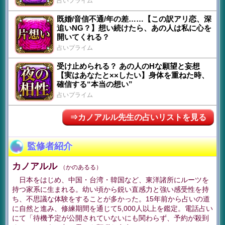
占いプライム
既婚/音信不通/年の差……【この訳アリ恋、深
追いNG？】想い続けたら、あの人は私に心を
開いてくれる？
占いプライム
受け止められる？ あの人のHな願望と妄想
【実はあなたと××したい】身体を重ねた時、
確信する“本当の想い”
占いプライム
⇒カノアルル先生の占いリストを見る
監修者紹介
カノアルル
（かのあるる）
日本をはじめ、中国・台湾・韓国など、東洋諸所にルーツを
持つ家系に生まれる。幼い頃から鋭い直感力と強い感受性を持
ち、不思議な体験をすることが多かった。15年前から占いの道
に自然と進み、修練期間を通じて5,000人以上を鑑定。電話占い
にて「待機予定が公開されていないにも関わらず、予約が殺到