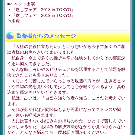
■イベント出演
・『癒しフェア 2018 in TOKYO』
・『癒しフェア 2019 in TOKYO』
他多数
監修者からのメッセージ
『人様のお役に立ちたい』という想いから今まで多くのご相
談者様のお声をきいてまいりました。
私自身、今まで多くの挫折や辛い経験をしておりその都度深
く思い悩んできました。
そんな時、占いやスピリチュアルを活用することで問題を解
決できたことも多々ありました。
同じように苦しんでいらっしゃる境遇の方々が、生きるヒン
トや希望の光を見い出して少しでも心が軽くなれるよう、真心
込めて鑑定させていただきます。
私は、占いは、「自己を知り他者を知る」ことだと考えてい
ます。
それが分かれば人間関係もより円滑になってストレスや悩
み・迷いも軽減されます。
人には言えないお悩みをお持ちのかた、ひとりで苦しんでい
らっしゃるかた、お悩みの解決方法がなかなか見つけられない
かた、どんなお悩みでも一度お話お聞かせください。