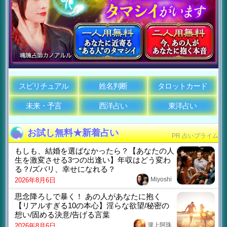
スピリチュアル
姓名判断
タロットカード
未来・予言
西洋占い
東洋占い
お試し無料★新着占い
PR 占いプライム