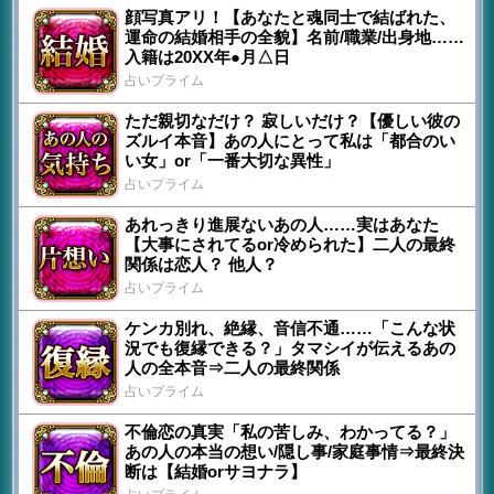
顔写真アリ！【あなたと魂同士で結ばれた、
運命の結婚相手の全貌】名前/職業/出身地……
入籍は20XX年●月△日
占いプライム
ただ親切なだけ？ 寂しいだけ？【優しい彼の
ズルイ本音】あの人にとって私は「都合のい
い女」or「一番大切な異性」
占いプライム
あれっきり進展ないあの人……実はあなた
【大事にされてるor冷められた】二人の最終
関係は恋人？ 他人？
占いプライム
ケンカ別れ、絶縁、音信不通……「こんな状
況でも復縁できる？」タマシイが伝えるあの
人の全本音⇒二人の最終関係
占いプライム
不倫恋の真実「私の苦しみ、わかってる？」
あの人の本当の想い/隠し事/家庭事情⇒最終決
断は【結婚orサヨナラ】