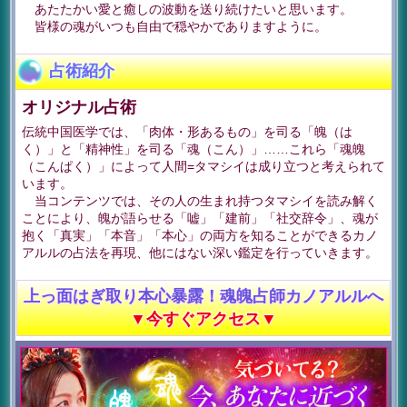
あたたかい愛と癒しの波動を送り続けたいと思います。
皆様の魂がいつも自由で穏やかでありますように。
占術紹介
オリジナル占術
伝統中国医学では、「肉体・形あるもの」を司る「魄（は
く）」と「精神性」を司る「魂（こん）」……これら「魂魄
（こんぱく）」によって人間=タマシイは成り立つと考えられて
います。
当コンテンツでは、その人の生まれ持つタマシイを読み解く
ことにより、魄が語らせる「嘘」「建前」「社交辞令」、魂が
抱く「真実」「本音」「本心」の両方を知ることができるカノ
アルルの占法を再現、他にはない深い鑑定を行っていきます。
上っ面はぎ取り本心暴露！魂魄占師カノアルルへ
▼今すぐアクセス▼