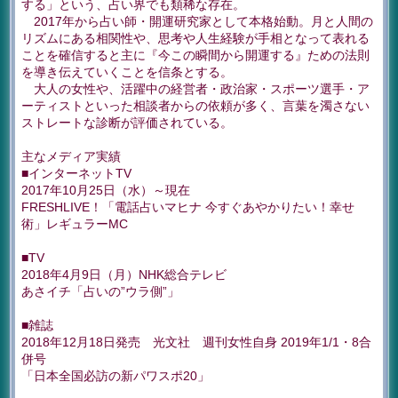
する」という、占い界でも類稀な存在。
2017年から占い師・開運研究家として本格始動。月と人間の
リズムにある相関性や、思考や人生経験が手相となって表れる
ことを確信すると主に『今この瞬間から開運する』ための法則
を導き伝えていくことを信条とする。
大人の女性や、活躍中の経営者・政治家・スポーツ選手・ア
ーティストといった相談者からの依頼が多く、言葉を濁さない
ストレートな診断が評価されている。
主なメディア実績
■インターネットTV
2017年10月25日（水）～現在
FRESHLIVE！「電話占いマヒナ 今すぐあやかりたい！幸せ
術」レギュラーMC
■TV
2018年4月9日（月）NHK総合テレビ
あさイチ「占いの”ウラ側”」
■雑誌
2018年12月18日発売 光文社 週刊女性自身 2019年1/1・8合
併号
「日本全国必訪の新パワスポ20」