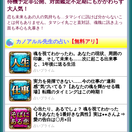
待機予定非公開、対面鑑定不定期にもかかわらず
大人気！
恋も未来もあの人の気持ちも…タマシイに訊けば分からないこ
とは何もありません。タマシイ丸ごと直対話、魂魄に訊き上っ
面も本心も丸暴き！
カノアルル先生の占い
【無料アリ】
魂を視てわかったわ。あなたの現状、周囲の
印象、そして未来も……次に起こる出来事
と、1年後に送る生活
占いプライム
実力を発揮できない……今の仕事の“違和
感”気づいてる？【あなたの魂を輝かせる職
場】転職のタイミングはこの時期！
占いプライム
心当たり、あるでしょ？ 魂を視てわかった
【今あなたを1番好きな異性】実は●●さんよ⇒
愛の告白は〇月×日
占いプライム