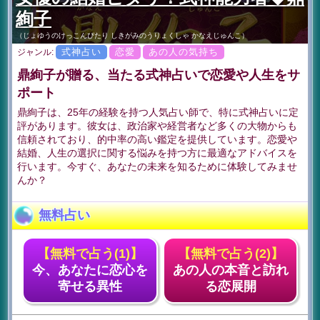
絢子
（じょゆうのけっこんぴたり しきがみのうりょくしゃ かなえじゅんこ）
式神占い
恋愛
あの人の気持ち
ジャンル:
鼎絢子が贈る、当たる式神占いで恋愛や人生をサ
ポート
鼎絢子は、25年の経験を持つ人気占い師で、特に式神占いに定
評があります。彼女は、政治家や経営者など多くの大物からも
信頼されており、的中率の高い鑑定を提供しています。恋愛や
結婚、人生の選択に関する悩みを持つ方に最適なアドバイスを
行います。今すぐ、あなたの未来を知るために体験してみませ
んか？
無料占い
【無料で占う(1)】
【無料で占う(2)】
今、あなたに恋心を
あの人の本音と訪れ
寄せる異性
る恋展開