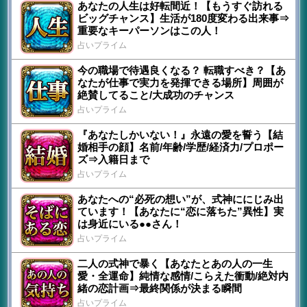
あなたの人生は好転間近！【もうすぐ訪れる
ビッグチャンス】生活が180度変わる出来事⇒
重要なキーパーソンはこの人！
占いプライム
今の職場で待遇良くなる？ 転職すべき？【あ
なたが仕事で実力を発揮できる場所】周囲が
絶賛してること/大成功のチャンス
占いプライム
『あなたしかいない！』永遠の愛を誓う【結
婚相手の顔】名前/年齢/学歴/経済力/プロポー
ズ⇒入籍日まで
占いプライム
あなたへの“必死の想い”が、式神ににじみ出
ています！【あなたに“恋に落ちた”異性】実
は身近にいる●●さん！
占いプライム
二人の式神で暴く【あなたとあの人の一生
愛・全運命】純情な感情/こらえた衝動/絶対内
緒の恋計画⇒最終関係が決まる瞬間
占いプライム