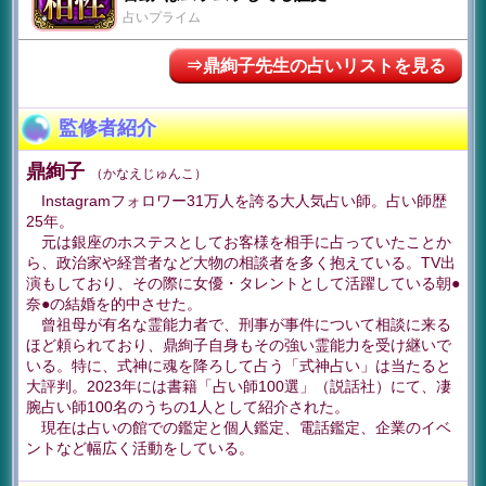
占いプライム
⇒鼎絢子先生の占いリストを見る
監修者紹介
鼎絢子
（かなえじゅんこ）
Instagramフォロワー31万人を誇る大人気占い師。占い師歴
25年。
元は銀座のホステスとしてお客様を相手に占っていたことか
ら、政治家や経営者など大物の相談者を多く抱えている。TV出
演もしており、その際に女優・タレントとして活躍している朝●
奈●の結婚を的中させた。
曾祖母が有名な霊能力者で、刑事が事件について相談に来る
ほど頼られており、鼎絢子自身もその強い霊能力を受け継いで
いる。特に、式神に魂を降ろして占う「式神占い」は当たると
大評判。2023年には書籍「占い師100選」（説話社）にて、凄
腕占い師100名のうちの1人として紹介された。
現在は占いの館での鑑定と個人鑑定、電話鑑定、企業のイベ
ントなど幅広く活動をしている。