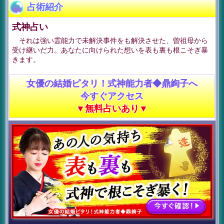
占術紹介
式神占い
それは強い霊能力で未解決事件をも解決させた、曽祖母から
受け継いだ力。あなたに向けられた想いを表も裏も根こそぎ暴
きます。
女優の結婚ピタリ！式神能力者◆鼎絢子へ
今すぐアクセス
▼無料占いあり▼