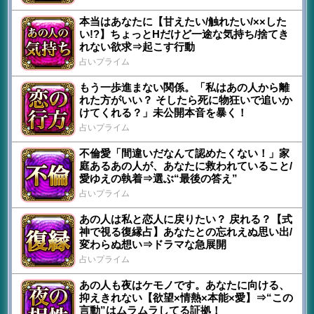
本当はあなたに【甘えたい/触れたい/××した
い!?】ちょっとHだけど一途な気持ち/捨てき
れない欲求⇒起こす行動
占いプライム
もう一歩進まない関係。「私はあの人から離
れた方がいい？ そしたら死に物狂いで追いか
けてくれる？」未公開本音を暴く！
占いプライム
不倫愛「間違いだなんて認めたくない！」家
庭あるあの人が、あなたに救われていること/
愛ゆえの執着⇒選ぶ“最後の答え”
占いプライム
あの人は私と恋人に戻りたい？ 戻れる？【式
神で視る復縁占】あなたとの忘れえぬ思い出/
変わらぬ想い⇒ドラマな急展開
占いプライム
あの人も夜はケモノです。あなたに向ける、
抑えきれない【欲望×情熱×本能×愛】⇒“この
言動”はムラムラしてる証拠！