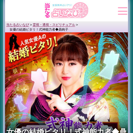
当たる占いなび
>
霊視・透視・スピリチュアル
>
女優の結婚ピタリ！式神能力者◆鼎絢子
女優の結婚ピタリ！式神能力者◆鼎