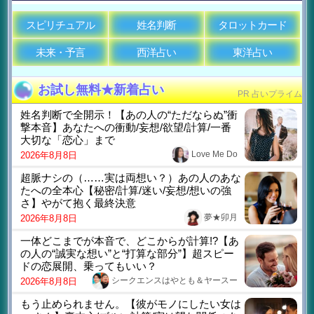
スピリチュアル
姓名判断
タロットカード
未来・予言
西洋占い
東洋占い
お試し無料★新着占い
PR 占いプライム