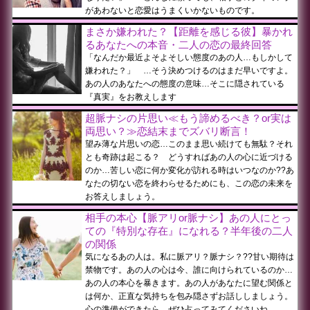
があわないと恋愛はうまくいかないものです。
まさか嫌われた？【距離を感じる彼】暴かれ
るあなたへの本音・二人の恋の最終回答
「なんだか最近よそよそしい態度のあの人…もしかして
嫌われた？」 …そう決めつけるのはまだ早いですよ。
あの人のあなたへの態度の意味…そこに隠されている
『真実』をお教えします
超脈ナシの片思い≪もう諦めるべき？or実は
両思い？≫恋結末までズバリ断言！
望み薄な片思いの恋…このまま思い続けても無駄？それ
とも奇跡は起こる？ どうすればあの人の心に近づける
のか…苦しい恋に何か変化が訪れる時はいつなのか??あ
なたの切ない恋を終わらせるためにも、この恋の未来を
お答えしましょう。
相手の本心【脈アリor脈ナシ】あの人にとっ
ての『特別な存在』になれる？半年後の二人
の関係
気になるあの人は。私に脈アリ？脈ナシ？??甘い期待は
禁物です。あの人の心は今、誰に向けられているのか…
あの人の本心を暴きます。あの人があなたに望む関係と
は何か、正直な気持ちを包み隠さずお話ししましょう。
心の準備ができたら、ぜひ占ってみてくださいね。