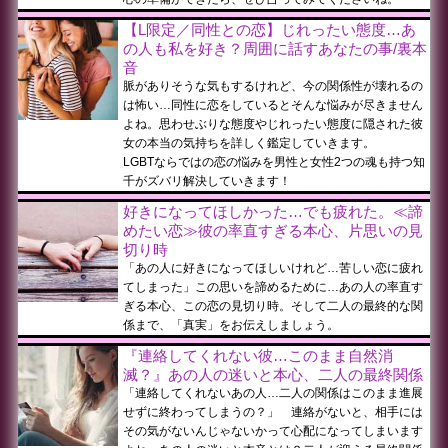
【L限定／同性との恋】じれったい態度…あ
の人も私を好き？周囲に話すあなたの事/裏本
音
脈がありそうな気もするけれど、今の関係性が壊れるの
は怖い…同性に恋をしているとそんな悩みが尽きません
よね。思わせぶりな態度やじれったい態度に隠された彼
女の本当の気持ちを詳しく鑑定していきます。
LGBTならではの恋の悩みを男性と女性2つの魂も持つ知
千がズバリ解決していきます！
好きになってほしかった…でも疲れた。≪諦
めたい恋≫彼の率直すぎる本心、片思いの見
切り時
「あの人に好きになってほしいけれど…苦しい恋に疲れ
てしまった」この思いを諦めるために…あの人の率直す
ぎる本心、この恋の見切り時。そして二人の最終的な関
係まで、「真実」をお伝えしましょう。
『連絡してくれない彼…このまま自然消
滅？』あの人の迷いと本心、二人の最終関係
「連絡してくれないあの人…二人の関係はこのまま進展
せずに終わってしまうの？」 連絡がないと、相手には
その気がないんじゃないかって心配になってしまいます