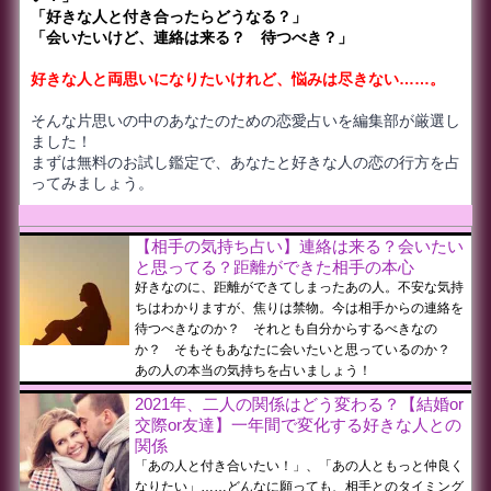
「好きな人と付き合ったらどうなる？」
「会いたいけど、連絡は来る？ 待つべき？」
好きな人と両思いになりたいけれど、悩みは尽きない……。
そんな片思いの中のあなたのための恋愛占いを編集部が厳選し
ました！
まずは無料のお試し鑑定で、あなたと好きな人の恋の行方を占
ってみましょう。
【相手の気持ち占い】連絡は来る？会いたい
と思ってる？距離ができた相手の本心
好きなのに、距離ができてしまったあの人。不安な気持
ちはわかりますが、焦りは禁物。今は相手からの連絡を
待つべきなのか？ それとも自分からするべきなの
か？ そもそもあなたに会いたいと思っているのか？
あの人の本当の気持ちを占いましょう！
2021年、二人の関係はどう変わる？【結婚or
交際or友達】一年間で変化する好きな人との
関係
「あの人と付き合いたい！」、「あの人ともっと仲良く
なりたい」……どんなに願っても、相手とのタイミング