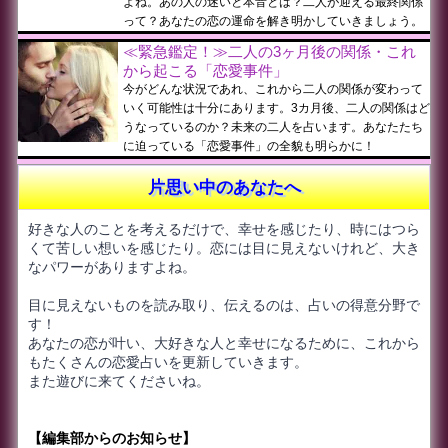
よね。あの人の迷いと本音とは？二人が迎える最終関係
って？あなたの恋の運命を解き明かしていきましょう。
≪緊急鑑定！≫二人の3ヶ月後の関係・これ
から起こる「恋愛事件」
今がどんな状況であれ、これから二人の関係が変わって
いく可能性は十分にあります。3カ月後、二人の関係はど
うなっているのか？未来の二人を占います。あなたたち
に迫っている「恋愛事件」の全貌も明らかに！
片思い中のあなたへ
好きな人のことを考えるだけで、幸せを感じたり、時にはつら
くて苦しい想いを感じたり。恋には目に見えないけれど、大き
なパワーがありますよね。
目に見えないものを読み取り、伝えるのは、占いの得意分野で
す！
あなたの恋が叶い、大好きな人と幸せになるために、これから
もたくさんの恋愛占いを更新していきます。
また遊びに来てくださいね。
【編集部からのお知らせ】