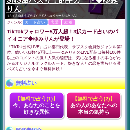
SNS激バズり！的中カード◆ゆみ
りん
（えすえぬえすげきばずりてきちゅうかーどゆみりん）
カード占い
恋愛
結婚
ジャンル:
TikTokフォロワー5万人超！3択カード占いのパ
イオニア◆ゆみりんが登場！
『TikTok公式LIVE』占い部門代表、サブスク会員数ジャンル第1
位、総いいね数45万以上――ゆみりんのLIVE配信は毎秒100件
以上のコメントの嵐！人気の秘密は、気になる相手の本心がわ
かるオリジナルオラクルカード。好きな人との恋を実らせる激
バズり占いを今すぐ無料体験！
無料占い
【無料で占う(1)】
【無料で占う(2)】
今、あなたのことを
あの人のあなたへの
好きな異性
本当の気持ち