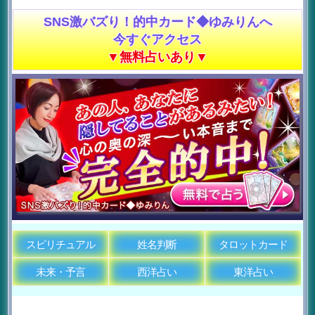
SNS激バズり！的中カード◆ゆみりんへ
今すぐアクセス
▼無料占いあり▼
スピリチュアル
姓名判断
タロットカード
未来・予言
西洋占い
東洋占い