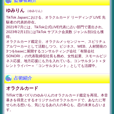
監修者紹介
ゆみりん
（ゆみりん）
TikTok Japanにおける、オラクルカード リーディング LIVE 先
駆者の代表的存在。
2021年7月には、TikTok公式LIVE代表に占い部門で選出され、
2023年2月1日にはTikTok サブスク会員数 ジャンル別1位も獲
得。
オラクルカード鑑定士、オラクルメッセンジャー、スピリチュ
アルワーカーとして活動しつつ、ビジネス、WEB、人材開発の
3つをbaseに展開するコンサルティング会社「有限会社
SONORI 」の代表取締役社長も務め、女性起業、スモールビジ
ネス応援、地方応援にも力を入れている。コンサルタント＋タ
レントライバー＝「コンサルタレント」としても活躍中。
占術紹介
オラクルカード
TilTokで激バズりのゆみりんのオラクルカード鑑定を再現。本音
暴きを得意とするオリジナルのオラクルカードで、あなたに寄
せられる想いも、気になるあの人の本心も、恋の未来も占いま
す。