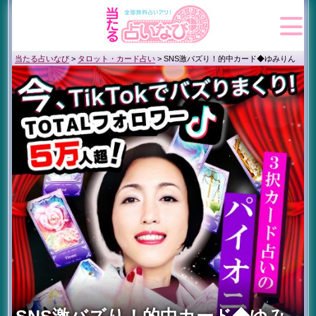
当たる占いなび
>
タロット・カード占い
>
SNS激バズり！的中カード◆ゆみりん