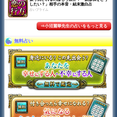
したい？」相手の本音・結末激白占
占いプライム
⇒小沼麗華先生の占いをもっと見る
無料占い