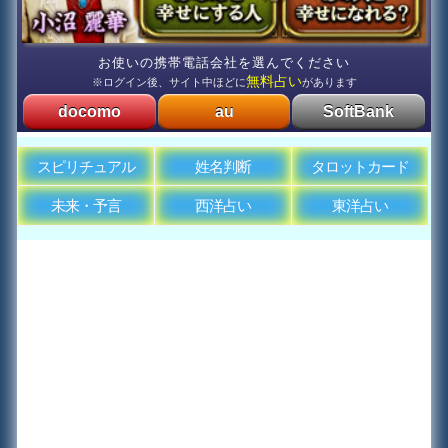
お使いの携帯電話会社を選んでください
無料占い
※ログイン後、サイト中ほどに
があります
docomo
au
SoftBank
スピリチュアル
姓名判断
タロットカード
未来・予言
西洋占い
東洋占い