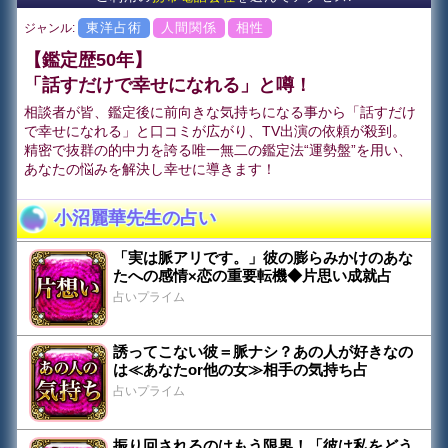
東洋占術
人間関係
相性
ジャンル:
【鑑定歴50年】
「話すだけで幸せになれる」と噂！
相談者が皆、鑑定後に前向きな気持ちになる事から「話すだけ
で幸せになれる」と口コミが広がり、TV出演の依頼が殺到。
精密で抜群の的中力を誇る唯一無二の鑑定法“運勢盤”を用い、
あなたの悩みを解決し幸せに導きます！
小沼麗華先生の占い
「実は脈アリです。」彼の膨らみかけのあな
たへの感情×恋の重要転機◆片思い成就占
占いプライム
誘ってこない彼＝脈ナシ？あの人が好きなの
は≪あなたor他の女≫相手の気持ち占
占いプライム
振り回されるのはもう限界！「彼は私をどう