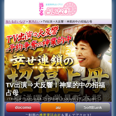
当たる占いなび
>
東洋占い
>
TV出演⇒大反響！神業的中の招福占母
TV出演⇒大反響！神業的中の招福
占母
（てれびしゅつえんだいはんきょう かみわざてきちゅうのしょうふくせんぼ）
docomo
au
SoftBank
ご利用の
携帯電話会社
を選んでアクセス!