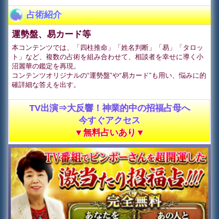
占術紹介
運勢盤、易カード等
本コンテンツでは、「四柱推命」「姓名判断」「易」「タロッ
ト」など、複数の占術を組み合わせて、相談者を幸せに導く小
沼麗華の鑑定を再現。
コンテンツオリジナルの“運勢盤”や“易カード”も用い、悩みに的
確詳細な答えを出す。
TV出演⇒大反響！神業的中の招福占母へ
今すぐアクセス
▼無料占いあり▼