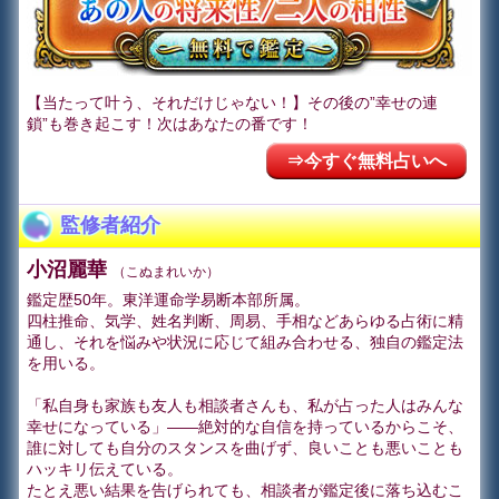
【当たって叶う、それだけじゃない！】その後の”幸せの連
鎖”も巻き起こす！次はあなたの番です！
⇒今すぐ無料占いへ
監修者紹介
小沼麗華
（こぬまれいか）
鑑定歴50年。東洋運命学易断本部所属。
四柱推命、気学、姓名判断、周易、手相などあらゆる占術に精
通し、それを悩みや状況に応じて組み合わせる、独自の鑑定法
を用いる。
「私自身も家族も友人も相談者さんも、私が占った人はみんな
幸せになっている」――絶対的な自信を持っているからこそ、
誰に対しても自分のスタンスを曲げず、良いことも悪いことも
ハッキリ伝えている。
たとえ悪い結果を告げられても、相談者が鑑定後に落ち込むこ