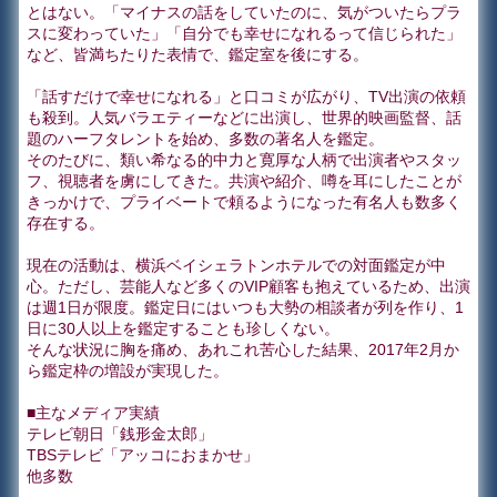
とはない。「マイナスの話をしていたのに、気がついたらプラ
スに変わっていた」「自分でも幸せになれるって信じられた」
など、皆満ちたりた表情で、鑑定室を後にする。
「話すだけで幸せになれる」と口コミが広がり、TV出演の依頼
も殺到。人気バラエティーなどに出演し、世界的映画監督、話
題のハーフタレントを始め、多数の著名人を鑑定。
そのたびに、類い希なる的中力と寛厚な人柄で出演者やスタッ
フ、視聴者を虜にしてきた。共演や紹介、噂を耳にしたことが
きっかけで、プライベートで頼るようになった有名人も数多く
存在する。
現在の活動は、横浜ベイシェラトンホテルでの対面鑑定が中
心。ただし、芸能人など多くのVIP顧客も抱えているため、出演
は週1日が限度。鑑定日にはいつも大勢の相談者が列を作り、1
日に30人以上を鑑定することも珍しくない。
そんな状況に胸を痛め、あれこれ苦心した結果、2017年2月か
ら鑑定枠の増設が実現した。
■主なメディア実績
テレビ朝日「銭形金太郎」
TBSテレビ「アッコにおまかせ」
他多数