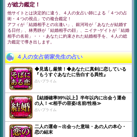
が総力鑑定！
他サイトとは決定的に違う、４人の女占い師による「４つの占
術・４つの視点」での複合鑑定！
アフィが「結婚相手との出逢い」、銀河玲が「あなたが結婚す
る日付」、林秀靜が「結婚相手の顔」、ニイナ･ゲイトが「結婚
相手の名前」・・・あなたに約束された結婚相手を、４人の総
力鑑定で導き出します。
４人の女占術家先生の占い
◆見逃し厳禁！◆あなたに真剣に恋している
『もうすぐあなたに告白する異性』
占いプライム
【結婚確率99%以上】半年以内に出会う運命
の人！≪相手の容姿/名前/性格≫
占いプライム
二人の運命～出会った意味・あの人の本心・
恋の結末