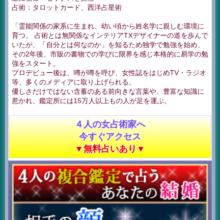
占術：タロットカード、西洋占星術
「霊能関係の家系に生まれ、幼い頃から姓名学に親しむ環境に
育つ。 占術とは無関係なインテリアTXデザイナーの道を歩んで
いたが、「自分とは何なのか」を知るため独学で勉強を始め、
その2年後、市販の書物での学びに限界を感じ本格的に易学の勉
強をスタート。
プロデビュー後は、噂が噂を呼び、女性誌をはじめTV・ラジオ
等、多くのメディアに取り上げられる。
優しさだけではない含蓄のある前向きな言葉や、豊富な知識に
惹かれ、鑑定所には15万人以上もの人が足を運ぶ。
４人の女占術家へ
今すぐアクセス
▼無料占いあり▼