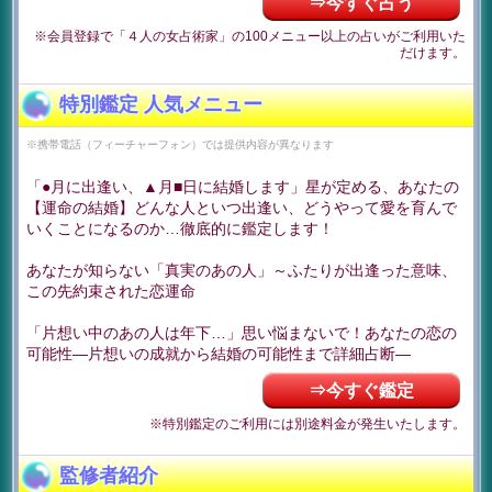
⇒今すぐ占う
※会員登録で「４人の女占術家」の100メニュー以上の占いがご利用いた
だけます。
特別鑑定 人気メニュー
※携帯電話（フィーチャーフォン）では提供内容が異なります
「●月に出逢い、▲月■日に結婚します」星が定める、あなたの
【運命の結婚】どんな人といつ出逢い、どうやって愛を育んで
いくことになるのか…徹底的に鑑定します！
あなたが知らない「真実のあの人」～ふたりが出逢った意味、
この先約束された恋運命
「片想い中のあの人は年下…」思い悩まないで！あなたの恋の
可能性―片想いの成就から結婚の可能性まで詳細占断―
⇒今すぐ鑑定
※特別鑑定のご利用には別途料金が発生いたします。
監修者紹介