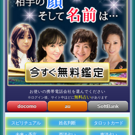
お使いの携帯電話会社を選んでください
無料占い
※ログイン後、サイト中ほどに
があります
docomo
au
SoftBank
スピリチュアル
姓名判断
タロットカード
未来・予言
西洋占い
東洋占い