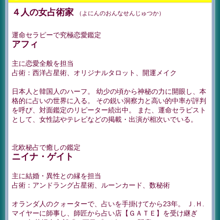
４人の女占術家
（よにんのおんなせんじゅつか）
運命セラピーで究極恋愛鑑定
アフィ
主に恋愛全般を担当
占術：西洋占星術、オリジナルタロット、開運メイク
日本人と韓国人のハーフ。 幼少の頃から神秘の力に開眼し、本
格的に占いの世界に入る。 その鋭い洞察力と高い的中率が評判
を呼び、対面鑑定のリピーター続出中。 また、運命セラピスト
として、女性誌やテレビなどの掲載・出演が相次いでいる。
北欧秘占で癒しの鑑定
ニイナ・ゲイト
主に結婚・異性との縁を担当
占術：アンドラング占星術、ルーンカード、数秘術
オランダ人のクォーターで、占いを手掛けてから23年。 Ｊ.Ｈ.
マイヤーに師事し、師匠から占い店【ＧＡＴＥ】を受け継ぎ