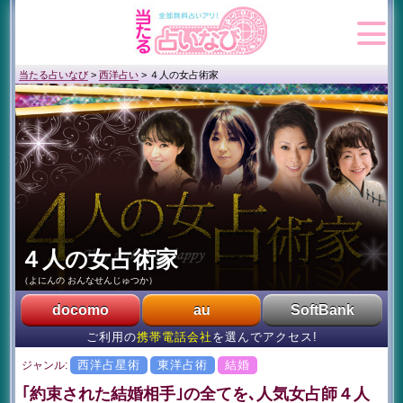
当たる占いなび
>
西洋占い
>
４人の女占術家
４人の女占術家
（よにんの おんなせんじゅつか）
docomo
au
SoftBank
ご利用の
携帯電話会社
を選んでアクセス!
西洋占星術
東洋占術
結婚
ジャンル:
｢約束された結婚相手｣の全てを､人気女占師４人