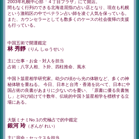
2003年札幌中心部「４丁目プラザ」にて開店。
間もなく行列のできる北海道屈指の占い店となり、現在も札幌
という激戦区の中でベテラン占い師を凌ぐ人気を保っている。
また、カウンセラーとしても数多くのケースの社会復帰の支援
も行っている。
中国五術で開運鑑定
林 秀靜
（りん しゅうせい）
主に仕事・お金・対人を担当
占術：八字人相、卜卦、四柱推命、風水
中国卜筮星相学研究家。幼少の頃から光の体験など、多くの神
秘体験を重ねる。 今日、日本と台湾・香港を比べて、日本に中
国占術の良書があまりに少ないのを憂い、「原書に優る良書無
し」と叫び続けて十数年、伝統的中国卜筮星相学を標榜する立
場にある。
大阪ミナミNo.1の究極占で的中鑑定
銀河 玲
（ぎんが れい）
主に宿命・セックスを担当