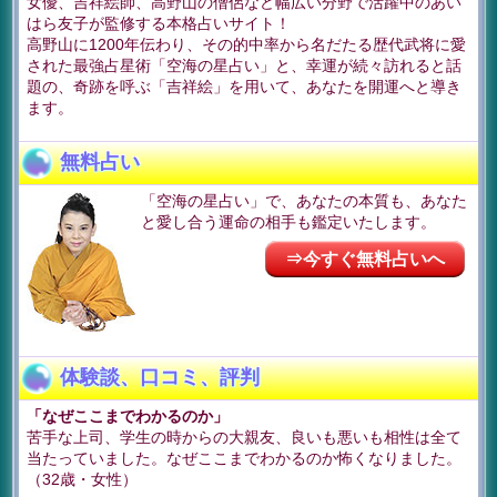
女優、吉祥絵師、高野山の僧侶など幅広い分野で活躍中のあい
はら友子が監修する本格占いサイト！
高野山に1200年伝わり、その的中率から名だたる歴代武将に愛
された最強占星術「空海の星占い」と、幸運が続々訪れると話
題の、奇跡を呼ぶ「吉祥絵」を用いて、あなたを開運へと導き
ます。
無料占い
「空海の星占い」で、あなたの本質も、あなた
と愛し合う運命の相手も鑑定いたします。
⇒今すぐ無料占いへ
体験談、口コミ、評判
「なぜここまでわかるのか」
苦手な上司、学生の時からの大親友、良いも悪いも相性は全て
当たっていました。なぜここまでわかるのか怖くなりました。
（32歳・女性）