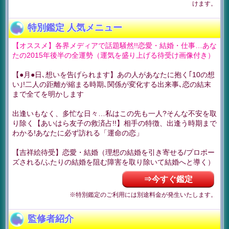
けます。
特別鑑定 人気メニュー
【オススメ】各界メディアで話題騒然!!恋愛・結婚・仕事…あな
たの2015年後半の全運勢（運気を盛り上げる待受け画像付き）
【●月●日､想いを告げられます】あの人があなたに抱く｢10の想
い｣!二人の距離が縮まる時期､関係が変化する出来事､恋の結末
まで全てを明かします
出逢いもなく、多忙な日々…私はこの先も一人?そんな不安を取
り除く【あいはら友子の救済占!!】相手の特徴、出逢う時期まで
わかる!あなたに必ず訪れる「運命の恋」
【吉祥絵待受】恋愛・結婚（理想の結婚を引き寄せる/プロポー
ズされる/ふたりの結婚を阻む障害を取り除いて結婚へと導く）
⇒今すぐ鑑定
※特別鑑定のご利用には別途料金が発生いたします。
監修者紹介