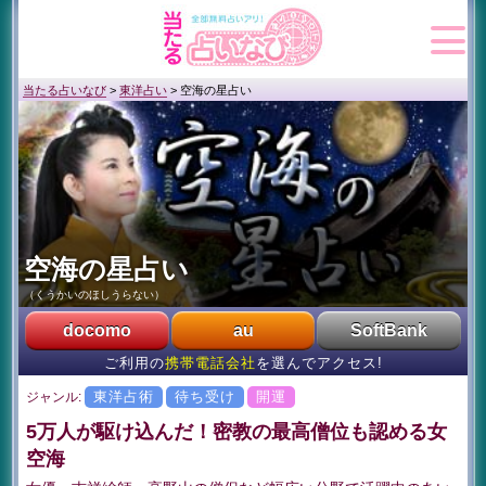
当たる占いなび
>
東洋占い
>
空海の星占い
空海の星占い
（くうかいのほしうらない）
docomo
au
SoftBank
ご利用の
携帯電話会社
を選んでアクセス!
東洋占術
待ち受け
開運
ジャンル:
5万人が駆け込んだ！密教の最高僧位も認める女
空海