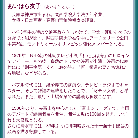
あいはら友子
（あいはら ともこ）
兵庫県神戸市生まれ。関西学院大学法学部卒業。
女優・日本画家・高野山宝亀院福寿会理事。
小学3年生の時の交通事故をきっかけで、学業・運動すべての
分野で才能が開く。関西学院大学在学中にアーチェリーで全日
本第3位、モントリオールオリンピック強化メンバーとなる。
1978年、NHK朝の連続テレビ小説「わたしは海」のヒロイン
でデビュー。その後、多数のドラマや映画が出演。映画の代表
作には『刑事物語 くろしおの詩』『新・極道の妻たち惚れた
ら地獄』などがある。
バブル時代には、経済界での講演や、テレビ・ラジオでキャ
スター、そして雑誌の連載をしたことで、「財テク女優」と呼
ばれた。また、銀行・上場企業での講演も多数こなす。
1998年より、赤富士を中心とした「富士シリーズ」で、全国
のデパートで絵画個展を開催。開催回数は100回を超え、いず
れも大盛況となる。
さらに清水寺には、33年ぶりに御開帳された十一面千手観音の
絵画を描き寄贈している。