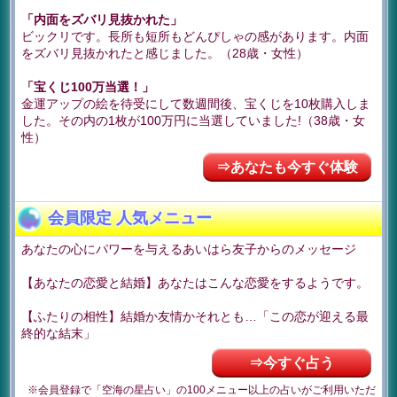
「内面をズバリ見抜かれた」
ビックリです。長所も短所もどんぴしゃの感があります。内面
をズバリ見抜かれたと感じました。（28歳・女性）
「宝くじ100万当選！」
金運アップの絵を待受にして数週間後、宝くじを10枚購入しま
した。その内の1枚が100万円に当選していました!（38歳・女
性）
⇒あなたも今すぐ体験
会員限定 人気メニュー
あなたの心にパワーを与えるあいはら友子からのメッセージ
【あなたの恋愛と結婚】あなたはこんな恋愛をするようです。
【ふたりの相性】結婚か友情かそれとも…「この恋が迎える最
終的な結末」
⇒今すぐ占う
※会員登録で「空海の星占い」の100メニュー以上の占いがご利用いただ