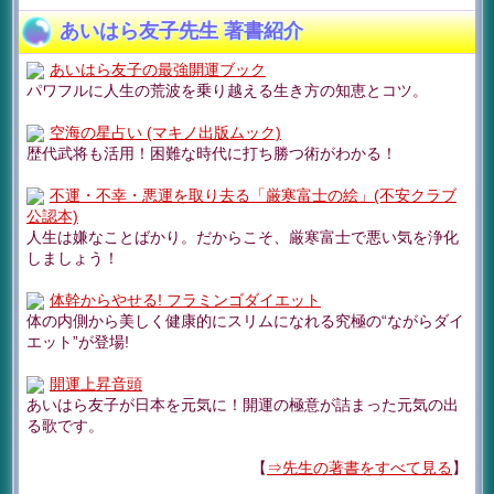
あいはら友子先生 著書紹介
あいはら友子の最強開運ブック
パワフルに人生の荒波を乗り越える生き方の知恵とコツ。
空海の星占い (マキノ出版ムック)
歴代武将も活用！困難な時代に打ち勝つ術がわかる！
不運・不幸・悪運を取り去る「厳寒富士の絵」(不安クラブ
公認本)
人生は嫌なことばかり。だからこそ、厳寒富士で悪い気を浄化
しましょう！
体幹からやせる! フラミンゴダイエット
体の内側から美しく健康的にスリムになれる究極の“ながらダイ
エット”が登場!
開運上昇音頭
あいはら友子が日本を元気に！開運の極意が詰まった元気の出
る歌です。
【
⇒先生の著書をすべて見る
】