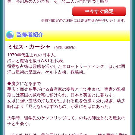
実、今のあの人の本音、そして二人が再び近づく時期
⇒今すぐ鑑定
※特別鑑定のご利用には別途料金が発生いたします。
監修者紹介
ミセス・カーシャ
（Mrs. Kasya）
1970年代生まれの日本人。
占いと魔術を扱うA＆L社代表。
得意な占術は霊感を活かしたタロットリーディング、ほかに西
洋占星術の星読み、ケルト占術、数秘術。
◆魔女になるまで
手広く商売を手がける資産家の妾腹として生まれ、実家の繁盛
期には英国の叔母宅に預けられ、日本と英国とに暮らす。
女系に強い霊感の持ち主が生まれる血を色濃く受け継ぎ、幼少
時代より「見えないはずのもの」が常にそばにあった。
大学時、留学先のケンブリッジにて、のちの師匠となる魔女の
子と出会う。