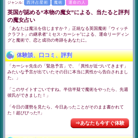
西洋占星術
魔術
運命の人
ジャンル:
英国が認める“本物の魔女”による、当たると評判
の魔女占い
「あなたは魔法を信じますか？」正統なる英国魔術「ウィッチ
クラフト」の継承者“ミセス･カーシャ”による、運命リーディン
グと魔術で、恋と成功の奇跡をあなたに。
体験談、口コミ、評判
「カーシャ先生の「緊急予言」で、「異性が近づいてきます」
みたいな予言が出ていたその日に本当に異性から告白されまし
た。」
「このサイトすごいですね。半信半疑で魔術をやったら、先週
彼氏ができました！」
「今日の運勢を見たら、今日あったことがそのまま書かれて
た！超びびった!!」
⇒あなたも今すぐ体験