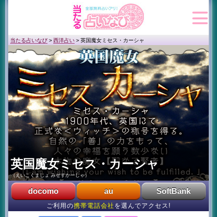
当たる占いなび
>
西洋占い
>
英国魔女ミセス・カーシャ
英国魔女ミセス・カーシャ
（えいこくまじょ みせすかーしゃ）
docomo
au
SoftBank
ご利用の
携帯電話会社
を選んでアクセス!