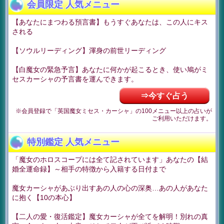
会員限定 人気メニュー
【あなたにまつわる預言書】もうすぐあなたは、この人にキス
される
【ソウルリーディング】渾身の前世リーディング
【白魔女の緊急予言】あなたに何かが起こるとき、使い鳩がミ
セスカーシャの予言書を運んできます。
⇒今すぐ占う
※会員登録で「英国魔女ミセス・カーシャ」の100メニュー以上の占いが
ご利用いただけます。
特別鑑定 人気メニュー
「魔女のホロスコープには全て記されています」あなたの【結
婚全運命録】～相手の特徴から入籍する日付まで
魔女カーシャがあぶり出すあの人の心の深奥…あの人があなた
に抱く【10の本心】
【二人の愛・復活鑑定】魔女カーシャが全てを解明！別れの真