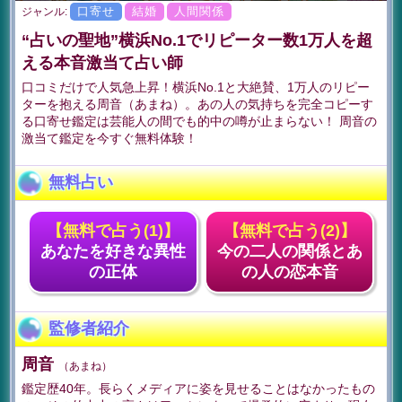
口寄せ
結婚
人間関係
ジャンル:
“占いの聖地”横浜No.1でリピーター数1万人を超
える本音激当て占い師
口コミだけで人気急上昇！横浜No.1と大絶賛、1万人のリピー
ターを抱える周音（あまね）。あの人の気持ちを完全コピーす
る口寄せ鑑定は芸能人の間でも的中の噂が止まらない！ 周音の
激当て鑑定を今すぐ無料体験！
無料占い
【無料で占う(1)】
【無料で占う(2)】
あなたを好きな異性
今の二人の関係とあ
の正体
の人の恋本音
監修者紹介
周音
（あまね）
鑑定歴40年。長らくメディアに姿を見せることはなかったもの