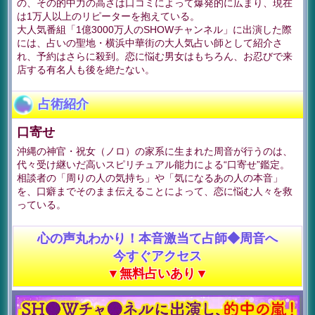
の、その的中力の高さは口コミによって爆発的に広まり、現在
は1万人以上のリピーターを抱えている。
大人気番組「1億3000万人のSHOWチャンネル」に出演した際
には、占いの聖地・横浜中華街の大人気占い師として紹介さ
れ、予約はさらに殺到。恋に悩む男女はもちろん、お忍びで来
店する有名人も後を絶たない。
占術紹介
口寄せ
沖縄の神官・祝女（ノロ）の家系に生まれた周音が行うのは、
代々受け継いだ高いスピリチュアル能力による“口寄せ”鑑定。
相談者の「周りの人の気持ち」や「気になるあの人の本音」
を、口癖までそのまま伝えることによって、恋に悩む人々を救
っている。
心の声丸わかり！本音激当て占師◆周音へ
今すぐアクセス
▼無料占いあり▼