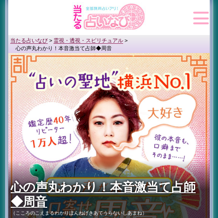
当たる占いなび
>
霊視・透視・スピリチュアル
>
心の声丸わかり！本音激当て占師◆周音
心の声丸わかり！本音激当て占師
◆周音
（こころのこえまるわかりほんねげきあてうらないしあまね）