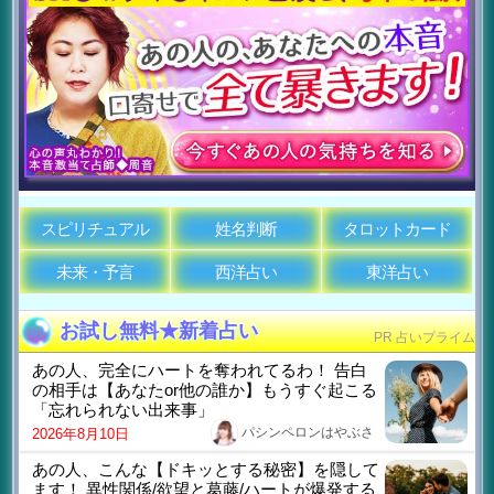
スピリチュアル
姓名判断
タロットカード
未来・予言
西洋占い
東洋占い
お試し無料★新着占い
PR 占いプライム