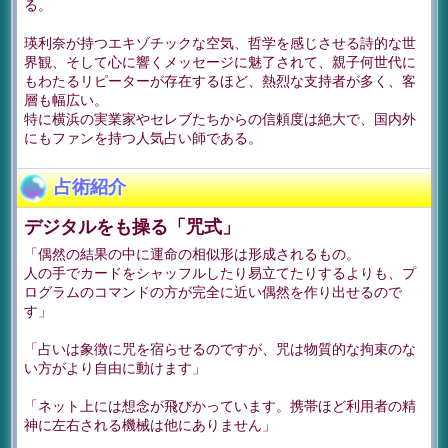
る。
瑛利奈が持つエキゾチックな空気、哲学を感じさせる詩的な世
界観、そして心に響くメッセージに魅了されて、親子何世代に
もわたるリピーターが存在するほど、熱烈な支持者が多く、客
層も幅広い。
特に横浜の実業家やセレブたちからの信頼度は絶大で、国内外
にもファンを持つ人気占い師である。
占術紹介
デジタルをも操る「咒式」
「偶然の結果の中に運命の相似形は形成されるもの。
人の手でカードをシャッフルしたり易立てたりするよりも、プ
ログラムのコマンドの方が完全に近い偶然を作り出せるので
す」
「占いは象徴に咒を宿らせるのですが、咒は物質的な拘束のな
い方がより自由に動けます」
「ネット上には想念が飛びかっています。携帯ほど利用者の精
神に左右される機械は他にありません」