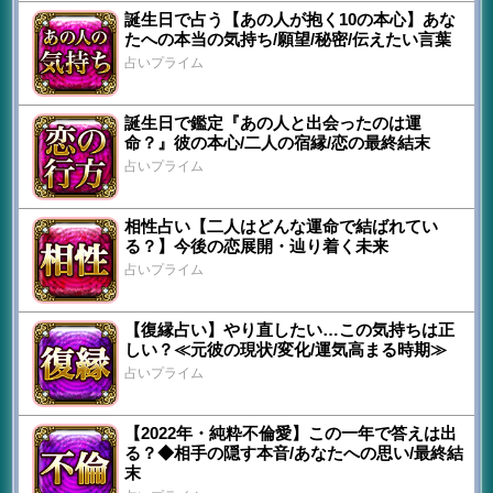
誕生日で占う【あの人が抱く10の本心】あな
たへの本当の気持ち/願望/秘密/伝えたい言葉
占いプライム
誕生日で鑑定『あの人と出会ったのは運
命？』彼の本心/二人の宿縁/恋の最終結末
占いプライム
相性占い【二人はどんな運命で結ばれてい
る？】今後の恋展開・辿り着く未来
占いプライム
【復縁占い】やり直したい…この気持ちは正
しい？≪元彼の現状/変化/運気高まる時期≫
占いプライム
【2022年・純粋不倫愛】この一年で答えは出
る？◆相手の隠す本音/あなたへの思い/最終結
末