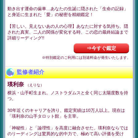
動き出す運命の歯車…あなたの生誕に隠された「生命の記録」
と身近に生まれた「愛」の秘密を精細鑑定！
【苦しい、見えないあの人の心理】あなたに対する気持ち、隠
された真実、二人の関係が変化する時、この恋の最終結論まで
詳細リーディング!!
⇒今すぐ鑑定
※特別鑑定のご利用には別途料金が発生いたします。
監修者紹介
瑛利奈
（えりな）
横浜・山手町生まれ。ノストラダムスと全く同じ太陽度数を持
つ。
30年近くのキャリアを誇り、鑑定実績は10万人以上。現在は
「瑛利奈の山手タロット館」を主宰。
「神秘性」と「論理性」を高度に融合させた、瑛利奈ならでは
のリーディングは驚異的な的中力で、極めて高い評価を受け