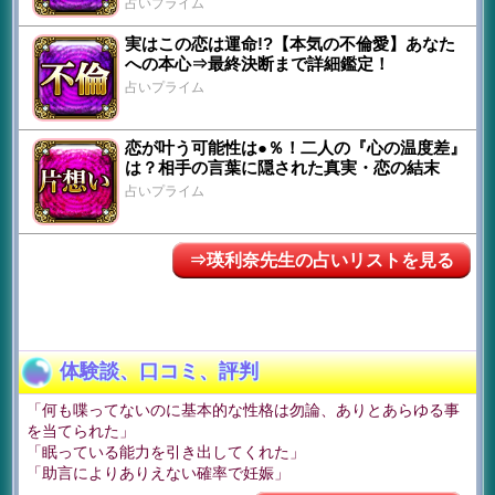
占いプライム
実はこの恋は運命!?【本気の不倫愛】あなた
への本心⇒最終決断まで詳細鑑定！
占いプライム
恋が叶う可能性は●％！二人の『心の温度差』
は？相手の言葉に隠された真実・恋の結末
占いプライム
⇒瑛利奈先生の占いリストを見る
体験談、口コミ、評判
「何も喋ってないのに基本的な性格は勿論、ありとあらゆる事
を当てられた」
「眠っている能力を引き出してくれた」
「助言によりありえない確率で妊娠」