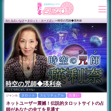
当たる占いなび
>
タロット・カード占い
>
時空の咒師◆瑛利奈
時空の咒師◆瑛利奈
（じくうのじゅし えりな）
タロット
スピリチュアル
出逢い
ジャンル:
ネットユーザー震撼！伝説的タロットサイトの占
師があなたの全てを見通す