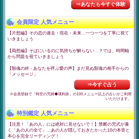
⇒あなたも今すぐ体験
会員限定 人気メニュー
【片想編】その恋の過去・現在・未来…一つ一つを丁寧に視て
いきましょう
【両想編】そばにいるのに気持ちが解らない…？では、時間軸
から問題を視ていきましょう
【類魂の絆 - あなたを呼ぶ愛の声】まだ見ぬ類魂の相手からの
「メッセージ」
⇒今すぐ占う
※会員登録で「時空の咒師◆瑛利奈」の100メニュー以上の占いがご利用
いただけます。
特別鑑定 人気メニュー
【注意！「あの人」には絶対に見せないで！】禁断の咒式が暴
く「あの人の全て」…あの人が隠しておきたかった10の本音と
本心を完全リーディング！