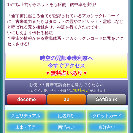
15年以上前からネットをも駆使、的中率を実証!
「全宇宙に起こる全てが記録されているアカシックレコード
に、古来能力者たちはタロットの霊やスピリット・霊感…など
と呼ばれる咒を接触させ、神託を得てきたのです」
いにしえより伝わる秘法
全宇宙の情報が在る意識体系・アカシックレコードに咒をアク
セスさせる!
時空の咒師◆瑛利奈へ
今すぐアクセス
▼無料占いあり▼
お使いの携帯電話会社を選んでください
無料占い
※ログイン後、サイト中ほどに
があります
docomo
au
SoftBank
スピリチュアル
姓名判断
タロットカード
未来・予言
西洋占い
東洋占い