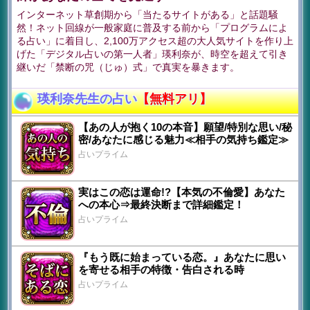
インターネット草創期から「当たるサイトがある」と話題騒
然！ネット回線が一般家庭に普及する前から「プログラムによ
る占い」に着目し、2,100万アクセス超の大人気サイトを作り上
げた「デジタル占いの第一人者」瑛利奈が、時空を超えて引き
継いだ「禁断の咒（じゅ）式」で真実を暴きます。
瑛利奈先生の占い
【無料アリ】
【あの人が抱く10の本音】願望/特別な思い/秘
密/あなたに感じる魅力≪相手の気持ち鑑定≫
占いプライム
実はこの恋は運命!?【本気の不倫愛】あなた
への本心⇒最終決断まで詳細鑑定！
占いプライム
『もう既に始まっている恋。』あなたに思い
を寄せる相手の特徴・告白される時
占いプライム