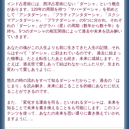
インド占星術には、西洋占星術にない「ダーシャ」という概念
があります。120年の周期を持つ「マハーダーシャ」を初めと
して「アンタダーシャ」「プラティアンタダーシャ」「スクシ
マアンタダーシャ」「プラナダーシャ」の5つに分かれ、それぞ
れの「ダーシャ」がグラハ（星）の周期（数年から数十年）を
持ち、5つのダーシャの相互関係によって過去や未来を読み解い
ていきます。
あなたの魂がこの人生よりも前に生きてきた人生の記憶…それ
らはすべて「ダーシャ」に刻まれているのです。 過去に始まっ
た物事は、たとえ転生したあとも続き、未来に成就します。た
とえば、過去世で愛しあって結ばれなかったふたりが、生まれ
変わって愛しあうように…
悠久の時の流れをすべて知るダーシャだからこそ、過去の「は
じまり」を読み解き、未来に起こることを的確にあなたに伝え
ることができるのです。
また、「変化する運命を司る」といわれるダーシャは、未来を
知ることで未来を書き換えることをも可能にします。このコン
テンツを使って、あなたの未来を思い通りに書き換えていかれ
ますように…。