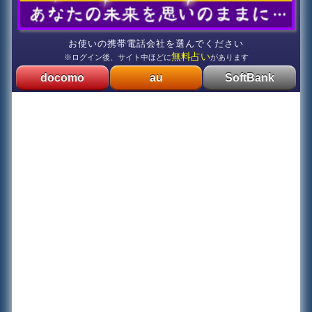
お使いの携帯電話会社を選んでください
無料占い
※ログイン後、サイト中ほどに
があります
docomo
au
SoftBank