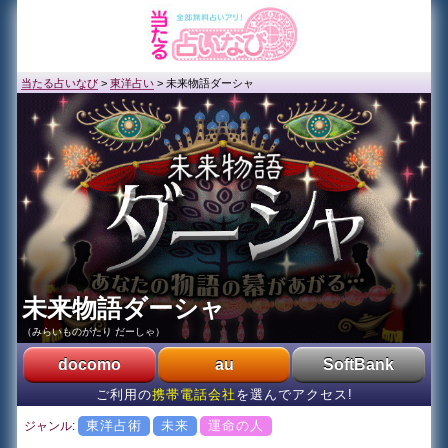
当たる占いなび
>
東洋占い
>
未来物語ダーシャ
未来物語ダーシャ
（みらいものがたり だーしゃ）
docomo
au
SoftBank
ご利用の
携帯電話会社
を選んでアクセス!
東洋占術
未来
運命の人
ジャンル: