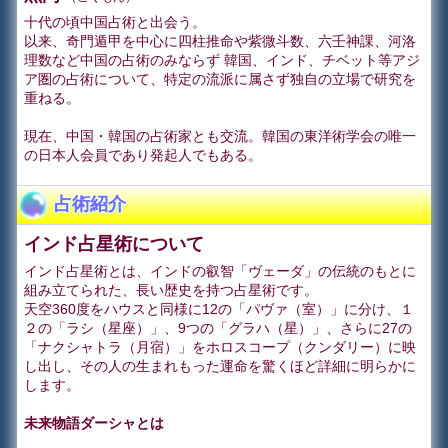
十代の頃中国占術と出会う。
以来、奇門遁甲を中心に四柱推命や紫微斗数、六壬神課、河洛
理数など中国の占術のみならず 韓国、インド、チベット等アジ
ア圏の占術について、特定の流派に属さず独自の立場で研究を
重ねる。
現在、中国・韓国の占術家とも交流。韓国の東洋術学会の唯一
の日本人会員であり発起人でもある。
占術紹介
インド占星術について
インド占星術とは、インドの叡智「ヴェーダ」の伝統のもとに
組み立てられた、長い歴史を持つ占星術です。
天空360度をハウスと同様に12の「パヴァ（室）」に分け、１
２の「ラシ（星座）」、9つの「グラハ（星）」、さらに27の
「ナクシャトラ（月宿）」をホロスコープ（クンダリー）に映
し出し、その人の生まれもった運命を驚くほど詳細に明らかに
します。
未来物語ダーシャとは