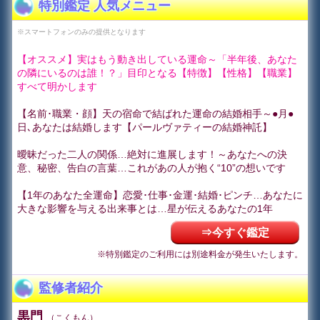
特別鑑定 人気メニュー
※スマートフォンのみの提供となります
【オススメ】実はもう動き出している運命～「半年後、あなた
の隣にいるのは誰！？」目印となる【特徴】【性格】【職業】
すべて明かします
【名前･職業・顔】天の宿命で結ばれた運命の結婚相手～●月●
日､あなたは結婚します【パールヴァティーの結婚神託】
曖昧だった二人の関係…絶対に進展します！～あなたへの決
意、秘密、告白の言葉…これがあの人が抱く“10”の想いです
【1年のあなた全運命】恋愛･仕事･金運･結婚･ピンチ…あなたに
大きな影響を与える出来事とは…星が伝えるあなたの1年
⇒今すぐ鑑定
※特別鑑定のご利用には別途料金が発生いたします。
監修者紹介
黒門
（こくもん）