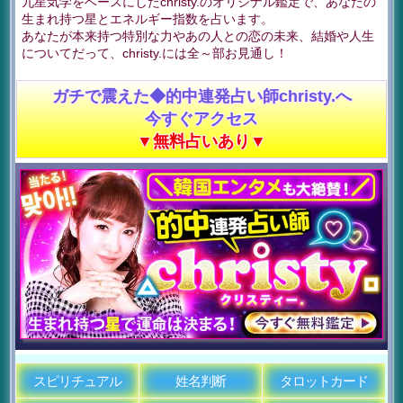
九星気学をベースにしたchristy.のオリジナル鑑定で、あなたの
生まれ持つ星とエネルギー指数を占います。
あなたが本来持つ特別な力やあの人との恋の未来、結婚や人生
についてだって、christy.には全～部お見通し！
ガチで震えた◆的中連発占い師christy.へ
今すぐアクセス
▼無料占いあり▼
スピリチュアル
姓名判断
タロットカード