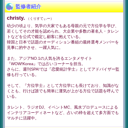
監修者紹介
christy.
（くりすてぃー）
幼少の頃より、気学の大家でもある母親の元で方位学を学び、
若くしてその才能を認められ、大企業や多数の著名人・タレン
トなどを公式で鑑定し顧客に抱えている。
韓国と日本で話題のオーディション番組の最終選考メンバーを
見事に的中させ、一躍人気に。
また、アジアNO.1の人気を誇るエンタメサイト
『WOW!Korea』では占いコーナーを担当。
さらに、週刊SPA!では『恋愛統計学士』としてアドバイザー監
修も行っている。
そして、『方位学士』として方位学にも長けており、知識がな
くとも、行けば誰でも簡単に運気が上がる方位で話題を呼んで
いる。
タレント、ラジオDJ、イベントMC、風水プロデュースによる
インテリアコーディネートなど、占いの枠を超えて多方面でも
マルチに活躍中。