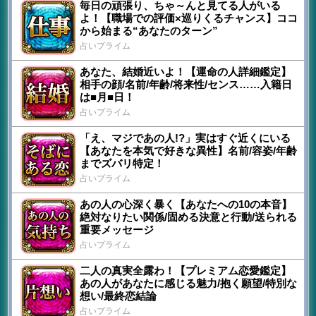
毎日の頑張り、ちゃ～んと見てる人がいる
よ！【職場での評価×巡りくるチャンス】ココ
から始まる“あなたのターン”
占いプライム
あなた、結婚近いよ！【運命の人詳細鑑定】
相手の顔/名前/年齢/将来性/センス……入籍日
は■月■日！
占いプライム
「え、マジであの人!?」実はすぐ近くにいる
【あなたを本気で好きな異性】名前/容姿/年齢
までズバリ特定！
占いプライム
あの人の心深く暴く【あなたへの10の本音】
絶対なりたい関係/固める決意と行動/送られる
重要メッセージ
占いプライム
二人の真実全露わ！【プレミアム恋愛鑑定】
あの人があなたに感じる魅力/抱く願望/特別な
想い/最終恋結論
占いプライム