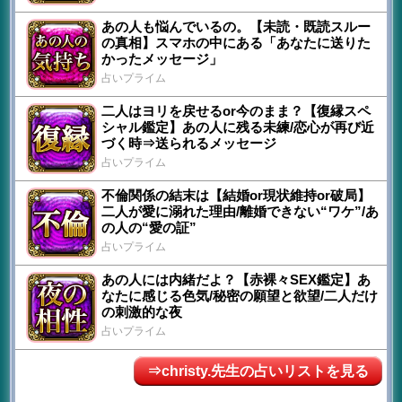
あの人も悩んでいるの。【未読・既読スルー
の真相】スマホの中にある「あなたに送りた
かったメッセージ」
占いプライム
二人はヨリを戻せるor今のまま？【復縁スペ
シャル鑑定】あの人に残る未練/恋心が再び近
づく時⇒送られるメッセージ
占いプライム
不倫関係の結末は【結婚or現状維持or破局】
二人が愛に溺れた理由/離婚できない“ワケ”/あ
の人の“愛の証”
占いプライム
あの人には内緒だよ？【赤裸々SEX鑑定】あ
なたに感じる色気/秘密の願望と欲望/二人だけ
の刺激的な夜
占いプライム
⇒christy.先生の占いリストを見る