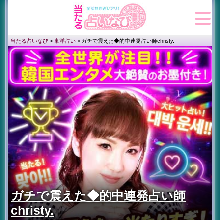
当たる占いなび
>
東洋占い
>
ガチで震えた◆的中連発占い師christy.
ガチで震えた◆的中連発占い師
christy.