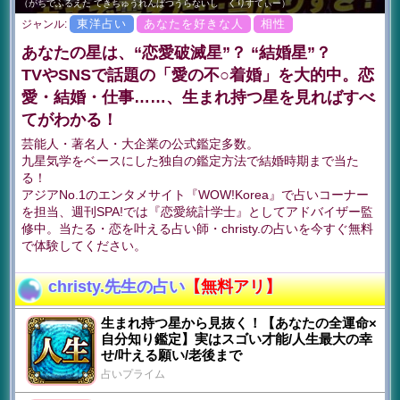
（がちでふるえた てきちゅうれんぱつうらないし くりすてぃー）
東洋占い
あなたを好きな人
相性
ジャンル:
あなたの星は、“恋愛破滅星”？ “結婚星”？
TVやSNSで話題の「愛の不○着婚」を大的中。恋
愛・結婚・仕事……、生まれ持つ星を見ればすべ
てがわかる！
芸能人・著名人・大企業の公式鑑定多数。
九星気学をベースにした独自の鑑定方法で結婚時期まで当た
る！
アジアNo.1のエンタメサイト『WOW!Korea』で占いコーナー
を担当、週刊SPA!では『恋愛統計学士』としてアドバイザー監
修中。当たる・恋を叶える占い師・christy.の占いを今すぐ無料
で体験してください。
christy.先生の占い
【無料アリ】
生まれ持つ星から見抜く！【あなたの全運命×
自分知り鑑定】実はスゴい才能/人生最大の幸
せ/叶える願い/老後まで
占いプライム