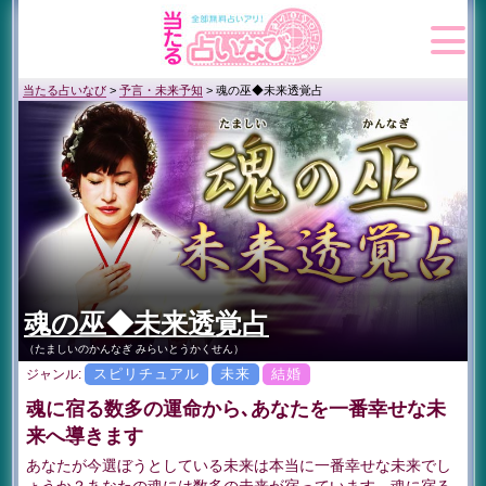
当たる占いなび
>
予言・未来予知
>
魂の巫◆未来透覚占
魂の巫◆未来透覚占
（たましいのかんなぎ みらいとうかくせん）
スピリチュアル
未来
結婚
ジャンル:
魂に宿る数多の運命から､あなたを一番幸せな未
来へ導きます
あなたが今選ぼうとしている未来は本当に一番幸せな未来でし