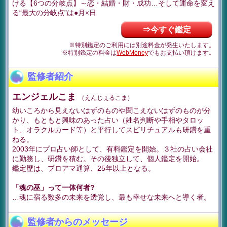
ける【6つの分岐点】～恋・結婚・財・成功…そして運命を変え
る“最大の分岐点”は●月×日
⇒今すぐ鑑定
※特別鑑定のご利用には別途料金が発生いたします。
※特別鑑定の料金は
WebMoney
でもお支払い頂けます。
監修者紹介
エンジェルこま
（えんじぇるこま）
幼いころから見えないはずのものや聞こえないはずのものが分
かり、もともと興味のあった占い（姓名判断や手相やタロッ
ト、オラクルカード等）と平行してスピリチュアルも研鑽を重
ねる。
2003年にプロ占い師として、有料鑑定を開始。３社の占い会社
に勤務し、研鑽を積む。その後独立して、個人鑑定を開始。
鑑定歴は、プロアマ通算、25年以上となる。
「魂の巫」って一体何者?
…魂に宿る数多の未来を透覚し、最も幸せな未来へと導く者。
監修者からのメッセージ