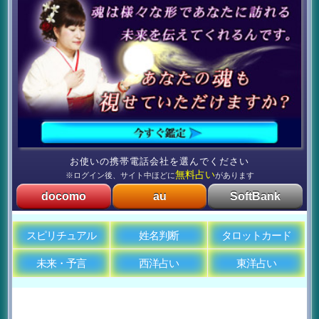
お使いの携帯電話会社を選んでください
無料占い
※ログイン後、サイト中ほどに
があります
docomo
au
SoftBank
スピリチュアル
姓名判断
タロットカード
未来・予言
西洋占い
東洋占い