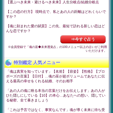
【選ぶべき未来・避けるべき未来】人生分岐点/結婚分岐点
【この恋の行方】 現時点で、私とあの人の距離はどれくらいで
すか？
【魂に刻まれた愛の賦質】この先、最短で訪れる新しい恋はど
んな恋ですか？
⇒今すぐ占う
※会員登録で「魂の巫◆未来透覚占」の100メニュー以上の占いがご利用
いただけます。
特別鑑定 人気メニュー
「魂は真実を知っています」【名前】【容姿】【性格】【プロ
ポーズの言葉】【日付】…魂の巫が超ボリュームであなたに伝
える最高の幸せをくれる結婚、そのお相手
「あの人の魂に映る本当の言葉だけをお伝えします」あの人が
ひた隠しにしている【10】の本心…あなたへの想い、隠してい
る秘密、全て暴きましょう
「これは予言ではなく、事実なんです」魂が導く未来に待ち受