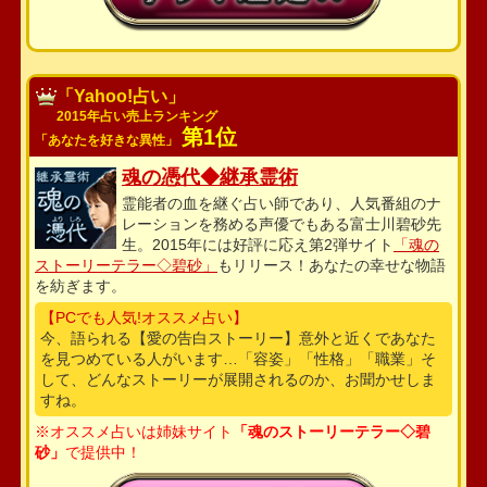
「Yahoo!占い」
2015年占い売上ランキング
第1位
「あなたを好きな異性」
魂の憑代◆継承霊術
霊能者の血を継ぐ占い師であり、人気番組のナ
レーションを務める声優でもある富士川碧砂先
生。2015年には好評に応え第2弾サイト
「魂の
ストーリーテラー◇碧砂」
もリリース！あなたの幸せな物語
を紡ぎます。
【PCでも人気!オススメ占い】
今、語られる【愛の告白ストーリー】意外と近くであなた
を見つめている人がいます…「容姿」「性格」「職業」そ
して、どんなストーリーが展開されるのか、お聞かせしま
すね。
※オススメ占いは姉妹サイト
「魂のストーリーテラー◇碧
砂」
で提供中！