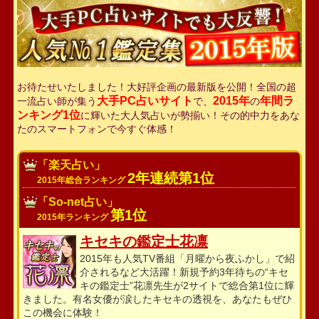
お待たせいたしました！大好評企画の最新版を公開！全国の超
大手PC占いサイト
2015年
年間ラ
一流占い師が集う
で、
の
ンキング1位
に輝いた大人気占いが勢揃い！その的中力をあな
たのスマートフォンで今すぐ体感！
「楽天占い」
2年連続第1位
2015年総合ランキング
「So-net占い」
第1位
2015年ランキング
キセキの鑑定士花凛
2015年も人気TV番組「月曜から夜ふかし」で紹
介されるなど大活躍！新規予約3年待ちの“キセ
キの鑑定士”花凛先生が2サイトで総合第1位に輝
きました。有名女優が涙したキセキの透視を、あなたもぜひ
この機会に体験！