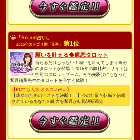
「So-net占い」
第1位
2015年カテゴリ別「仕事」
願いを叶える◆癒恋タロット
当たるだけじゃない！願いを叶えてしまう奇跡
のタロットが登場！2015年の弊社占いサイトは
空前のタロットブーム。その先駆けにもなった
紫月翔薫先生のタロットを今すぐ体験！
【PCでも人気!オススメ占い】
【成功のためのベストな決断！！】今の仕事？転職？信頼
されているあなたの能力を紫月が転職決断鑑定