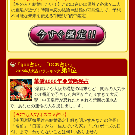
【あの人と結婚したい！】この出逢いは偶然？必然？二人
の距離が近づく時期⇒恋の結論⇒結婚の可能性まで、予想
不可能な未来を伝える"神懸り"的中鑑定！
「goo占い」「OCN占い」
第1位
2015年人気占いランキング
華僑4000年◆禁断秘占
“爆買い”や大阪都構想の結末など、関西の人気ラ
ジオ番組で予言した内容が当たりすぎて大反
響！中国皇帝が恐れたとされる禁断の風水占
で、あなたの運命の人を捜し出します。
【PCでも人気!オススメ占い】
【中国宮廷御用達※結婚鑑定】解き明かすあなたの伴侶!
「名前」「口癖」から「住んでいる家」「プロポーズの日
付」まで、分からないことは何1つありません