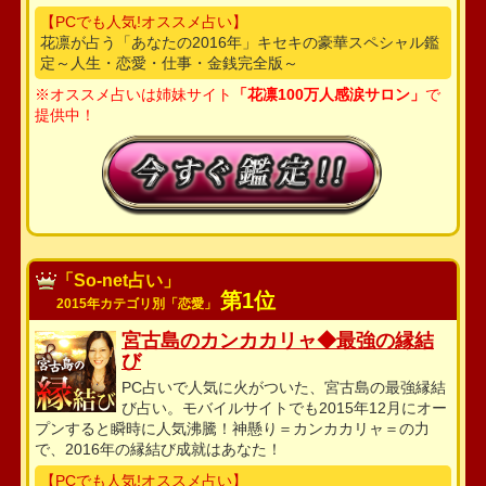
【PCでも人気!オススメ占い】
花凛が占う「あなたの2016年」キセキの豪華スペシャル鑑
定～人生・恋愛・仕事・金銭完全版～
※オススメ占いは姉妹サイト
「花凛100万人感涙サロン」
で
提供中！
「So-net占い」
第1位
2015年カテゴリ別「恋愛」
宮古島のカンカカリャ◆最強の縁結
び
PC占いで人気に火がついた、宮古島の最強縁結
び占い。モバイルサイトでも2015年12月にオー
プンすると瞬時に人気沸騰！神懸り＝カンカカリャ＝の力
で、2016年の縁結び成就はあなた！
【PCでも人気!オススメ占い】