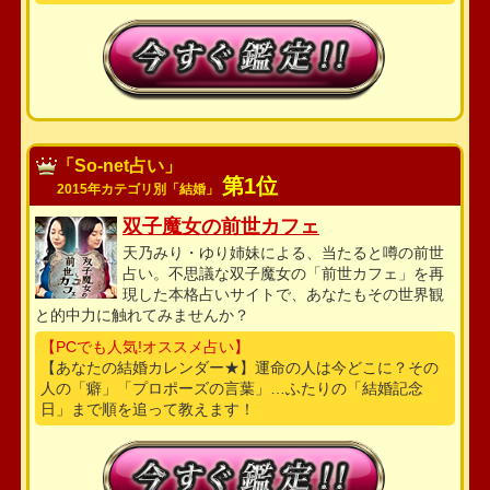
「So-net占い」
第1位
2015年カテゴリ別「結婚」
双子魔女の前世カフェ
天乃みり・ゆり姉妹による、当たると噂の前世
占い。不思議な双子魔女の「前世カフェ」を再
現した本格占いサイトで、あなたもその世界観
と的中力に触れてみませんか？
【PCでも人気!オススメ占い】
【あなたの結婚カレンダー★】運命の人は今どこに？その
人の「癖」「プロポーズの言葉」…ふたりの「結婚記念
日」まで順を追って教えます！